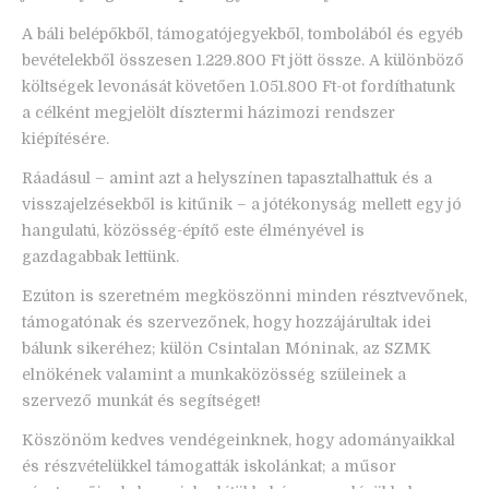
A báli belépőkből, támogatójegyekből, tombolából és egyéb
bevételekből összesen 1.229.800 Ft jött össze. A különböző
költségek levonását követően 1.051.800 Ft-ot fordíthatunk
a célként megjelölt dísztermi házimozi rendszer
kiépítésére.
Ráadásul – amint azt a helyszínen tapasztalhattuk és a
visszajelzésekből is kitűnik – a jótékonyság mellett egy jó
hangulatú, közösség-építő este élményével is
gazdagabbak lettünk.
Ezúton is szeretném megköszönni minden résztvevőnek,
támogatónak és szervezőnek, hogy hozzájárultak idei
bálunk sikeréhez; külön Csintalan Móninak, az SZMK
elnökének valamint a munkaközösség szüleinek a
szervező munkát és segítséget!
Köszönöm kedves vendégeinknek, hogy adományaikkal
és részvételükkel támogatták iskolánkat; a műsor