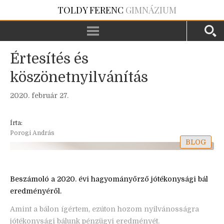
TOLDY FERENC
GIMNÁZIUM
Értesítés és
köszönetnyilvánítás
2020. február 27.
Írta:
Porogi András
BLOG
Beszámoló a 2020. évi hagyományőrző jótékonysági bál
eredményéről.
Amint a bálon ígértem, ezúton hozom nyilvánosságra
jótékonysági bálunk pénzügyi eredményét.