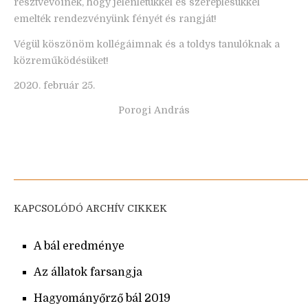
résztvevőinek, hogy jelenlétükkel és szereplésükkel
emelték rendezvényünk fényét és rangját!
Végül köszönöm kollégáimnak és a toldys tanulóknak a
közreműködésüket!
2020. február 25.
Porogi András
KAPCSOLÓDÓ ARCHÍV CIKKEK
A bál eredménye
Az állatok farsangja
Hagyományőrző bál 2019