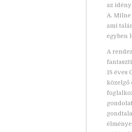
az idény 
A. Milne
ami talá
egyben l
A rendező
fantaszt
18 éves 
közelgő 
foglalko
gondolat
gondtala
élmények