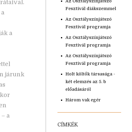
Az Osztályszínjátszó
rátaival.
Fesztivál diákszemmel
 a
Az Osztályszínjátszó
Fesztivál programja
ják a
Az Osztályszínjátszó
Fesztivál programja
Az Osztályszínjátszó
ttel
Fesztivál programja
en járunk
Holt költők társasága -
két elemzés az 5. b
as
előadásáról
kkor
Három vak egér
gen
 – a
CÍMKÉK