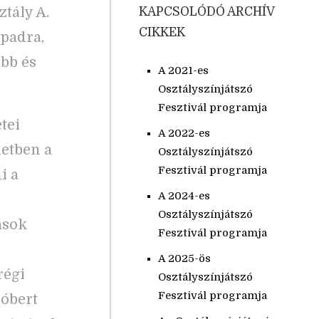
ztály A.
KAPCSOLÓDÓ ARCHÍV
CIKKEK
npadra,
abb és
A 2021-es
Osztályszínjátszó
Fesztivál programja
tei
A 2022-es
netben a
Osztályszínjátszó
Fesztivál programja
i a
A 2024-es
Osztályszínjátszó
ások
Fesztivál programja
A 2025-ös
régi
Osztályszínjátszó
Fesztivál programja
Róbert