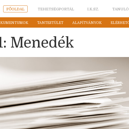
FŐOLDAL
TEHETSÉGPORTÁL
I.K.SZ.
TANULÓ
OKUMENTUMOK
TANTESTÜLET
ALAPÍTVÁNYOK
ELÉRHET
1: Menedék