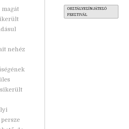
i magát
OSZTÁLYSZÍNJÁTSZÓ
FESZTIVÁL
ikerült
adásul
ait nehéz
űségének
üles
sikerült
lyi
 persze