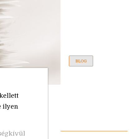
BLOG
ellett
 ilyen
tségkívül