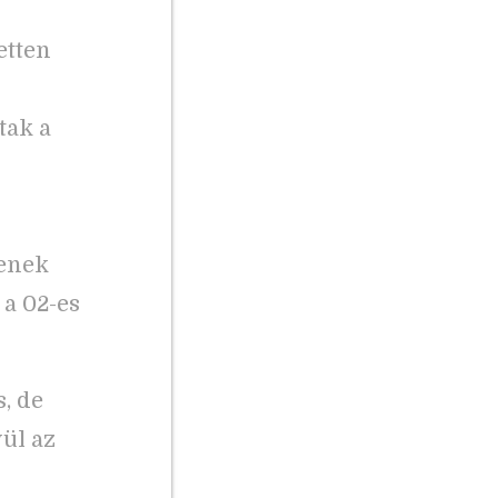
etten
tak a
tenek
 a 02-es
, de
ül az