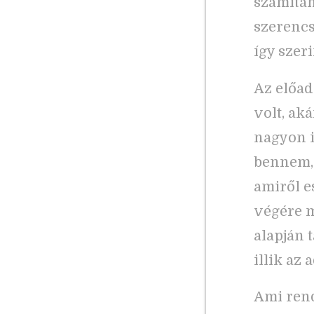
számítan
szerencs
így szer
Az előad
volt, ak
nagyon i
bennem, 
amiről e
végére m
alapján 
illik az 
Ami rend