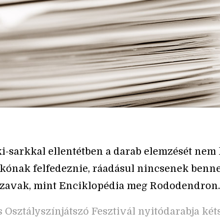
i-sarkkal ellentétben a darab elemzését nem k
ónak felfedeznie, ráadásul nincsenek benne
szavak, mint Enciklopédia meg Rododendron.
s Osztályszínjátszó Fesztivál nyitódarabja ké