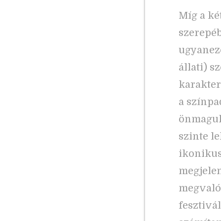
Míg a ké
szerepéb
ugyaneze
állati) 
karakter
a színpa
önmaguk
szinte l
ikonikus
megjelen
megvalós
fesztivá