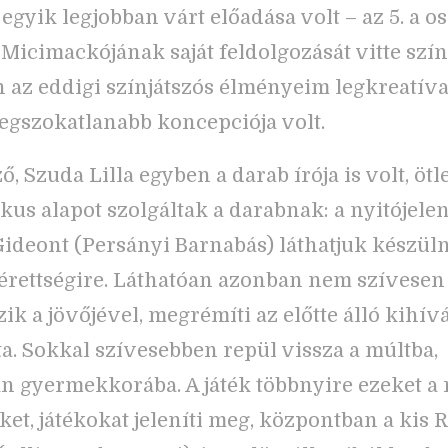
egyik legjobban várt előadása volt – az 5. a os
 Micimackójának saját feldolgozását vitte szí
n az eddigi színjátszós élményeim legkreatív
egszokatlanabb koncepciója volt.
, Szuda Lilla egyben a darab írója is volt, ötle
ikus alapot szolgáltak a darabnak: a nyitójele
Gideont (Persányi Barnabás) láthatjuk készüln
érettségire. Láthatóan azonban nem szívesen
zik a jövőjével, megrémíti az előtte álló kihív
a. Sokkal szívesebben repül vissza a múltba,
n gyermekkorába. A játék többnyire ezeket a 
et, játékokat jeleníti meg, központban a kis 