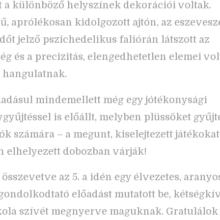
 a különböző helyszínek dekorációi voltak.
, aprólékosan kidolgozott ajtón, az eszevesz
dőt jelző pszichedelikus faliórán látszott az
ég és a precizitás, elengedhetetlen elemei vol
 hangulatnak.
ráadásul mindemellett még egy jótékonysági
yűjtéssel is előállt, melyben plüssöket gyűj
ók számára – a megunt, kiselejtezett játékokat
 elhelyezett dobozban várják!
összevetve az 5. a idén egy élvezetes, aranyos
gondolkodtató előadást mutatott be, kétségkív
kola szívét megnyerve maguknak. Gratulálok