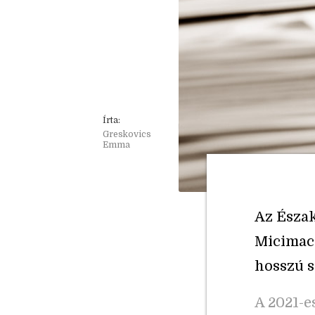
Írta:
Greskovics
Emma
Az Észak
Micimack
hosszú 
A 2021-e