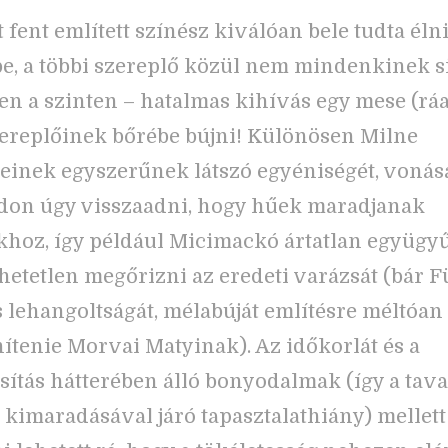
t fent említett színész kiválóan bele tudta éln
e, a többi szereplő közül nem mindenkinek s
n a szinten – hatalmas kihívás egy mese (rá
szereplőinek bőrébe bújni! Különösen Milne
einek egyszerűnek látszó egyéniségét, vonás
don úgy visszaadni, hogy hűek maradjanak
hoz, így például Micimackó ártatlan együgy
ehetetlen megőrizni az eredeti varázsát (bár F
 lehangoltságát, mélabúját említésre méltóan 
ítenie Morvai Matyinak). Az időkorlát és a
ítás hátterében álló bonyodalmak (így a tava
l kimaradásával járó tapasztalathiány) mellett