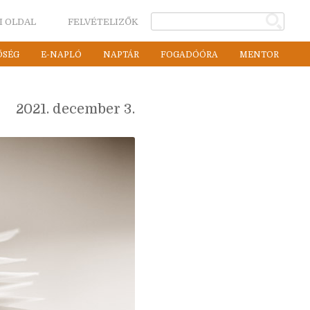
I OLDAL
FELVÉTELIZŐK
ŐSÉG
E-NAPLÓ
NAPTÁR
FOGADÓÓRA
MENTOR
2021. december 3.