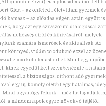
Alliquander Erzsi) és a plüssállataiból lett ba
bert Gida – az önfeledt, életvidám gyermek és
ó kamasz – az előadás végén aztán együtt is
nek, hogy azt egy szívszorító dialógussal zár
 válás nehézségeiről és kihívásairól, melyek
iunk számára ismerősek és aktuálisak. Az
nt könnyed, vidám produkció ezzel az üzene
szívbe markoló hatást ért el. Mind egy cipőb
el, kinek egyedül kell szembenéznie a hatalm
tetéssel, a biztonságos, otthont adó gyerme
ával egy új, komoly életért egy hatalmas, ide
. Mind ugyanúgy félünk – még ha tagadjuk is,
tól, a mindennapok egyre növekvő tétjétől.