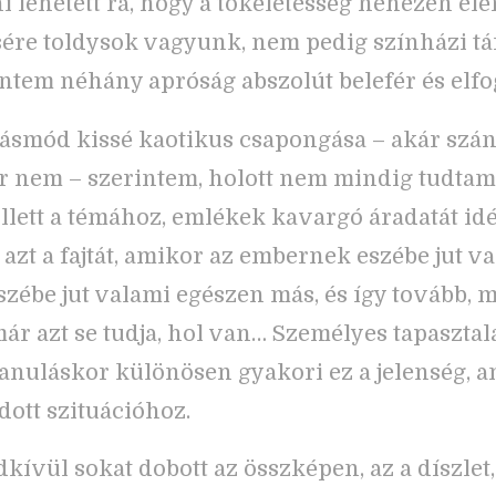
i lehetett rá, hogy a tökéletesség nehezen elé
ére toldysok vagyunk, nem pedig színházi tár
intem néhány apróság abszolút belefér és elfo
ásmód kissé kaotikus csapongása – akár szá
ár nem – szerintem, holott nem mindig tudtam
llett a témához, emlékek kavargó áradatát idé
azt a fajtát, amikor az embernek eszébe jut va
szébe jut valami egészen más, és így tovább, m
ár azt se tudja, hol van… Személyes tapasztal
tanuláskor különösen gyakori ez a jelenség, 
adott szituációhoz.
kívül sokat dobott az összképen, az a díszlet,