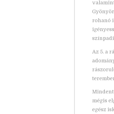
valamint
Gyönyörű
rohanó i
igényess
színpadi
Az 5. a 
adományg
rászorul
teremben
Mindent 
mégis el
egész is