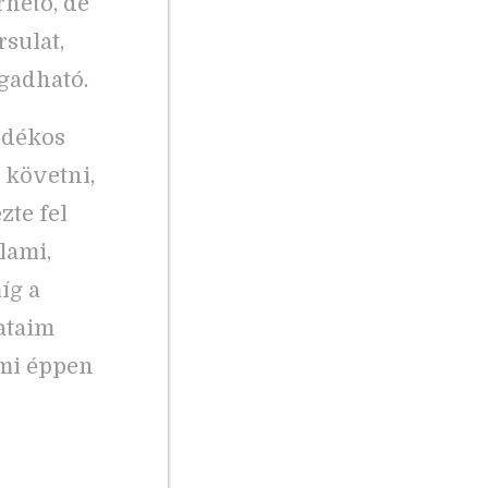
rhető, de
sulat,
gadható.
ndékos
 követni,
zte fel
lami,
íg a
ataim
ami éppen