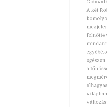
Gidával (
A két Ró
komolyod
megjelen
felnőtté
mindanny
egyébéké
egészen 
a főhőss
megméret
elhagyás
világban
változás