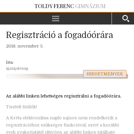
TOLDY FERENC
GIMNÁZIUM
Regisztráció a fogadóórára
2018. november 5.
Írta:
igazgatóság
HIRDETMÉNYEK
Az alábbi linken lehetséges regisztrálni a fogadóórára.
Tisztelt Szülők!
A Kréta elektronikus napló sajnos nem rendelkezik a
regisztrációhoz szükséges funkcióval, ezért a korábbi
évek gyakorlatától eltérően az alábbi linken található