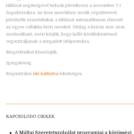
táblázat segítségével tudnak jelentkezni a november 7-i
fogadóórákra. Az üres mezőkben nevük rögzítésével
jelezhetik szándékukat, a táblázat automatikusan elmenti
az egyes cellákba beírt neveket. Utólag a beírás már nem
módosítható, ezért kérjük, hogy kellő körültekintéssel
regisztráljanak a megadott időpontokra.
Megértésüket köszönjük.
Igazgatóság
Regisztrálni
ide kattintva
lehetséges.
KAPCSOLÓDÓ CIKKEK
A Máltai Szeretetszolgálat programjai a közösségi