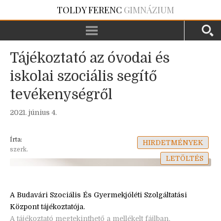
TOLDY FERENC
GIMNÁZIUM
Tájékoztató az óvodai és
iskolai szociális segítő
tevékenységről
2021. június 4.
Írta:
HIRDETMÉNYEK
szerk.
LETÖLTÉS
A Budavári Szociális És Gyermekjóléti Szolgáltatási
Központ tájékoztatója.
A tájékoztató megtekinthető a mellékelt fájlban.