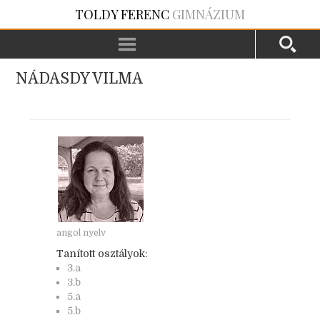
TOLDY FERENC
GIMNÁZIUM
NÁDASDY VILMA
angol nyelv
Tanított osztályok:
3.a
3.b
5.a
5.b