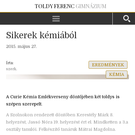
TOLDY FERENC
GIMNÁZIUM
Sikerek kémiából
2015. május 27.
Írta:
EREDMÉNYEK
szerk.
KÉMIA
A Curie Kémia Emlékverseny döntőjében két toldys is
szépen szerepelt.
A Szolnokon rendezett döntőben Kerestély Márk 8.
helyezést, Jassó Nóra 19. helyezést ért el. Mindketten a 3.a
osztály tanulói. Felkészítő tanáruk Mátrai Magdolna.