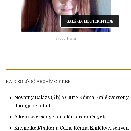
GALÉRIA MEGTEKINTÉSE
Jassó Nóra
KAPCSOLÓDÓ ARCHÍV CIKKEK
Novotny Balázs (5.b) a Curie Kémia Emlékverseny
döntőjébe jutott
A kémiaversenyeken elért eredmények
Kiemelkedő siker a Curie Kémia Emlékversenyen