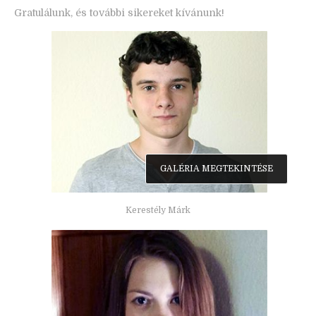
Gratulálunk, és további sikereket kívánunk!
GALÉRIA MEGTEKINTÉSE
Kerestély Márk