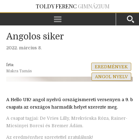
TOLDY FERENC
GIMNÁZIUM
Angolos siker
2022. március 8.
Írta:
EREDMÉNYEK
Makra Tamás
ANGOL NYELV
A Hello UK! angol nyelvű országismereti versenyen a 9. b
csapata az országos harmadik helyet szerezte meg.
A csapat tagjai: De Vries Lilly, Mrekvicska Róza, Rainer-
Micsinyei Borcsi és Bremer Ádám.
Az eredményhez szeretettel gratulálunk!