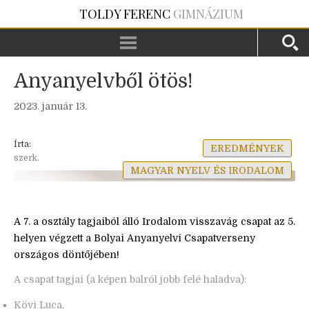
TOLDY FERENC
GIMNÁZIUM
Anyanyelvből ötös!
2023. január 13.
Írta:
EREDMÉNYEK
szerk.
MAGYAR NYELV ÉS IRODALOM
A 7. a osztály tagjaiból álló Irodalom visszavág csapat az 5.
helyen végzett a Bolyai Anyanyelvi Csapatverseny
országos döntőjében!
A csapat tagjai (a képen balról jobb felé haladva):
Kövi Luca,