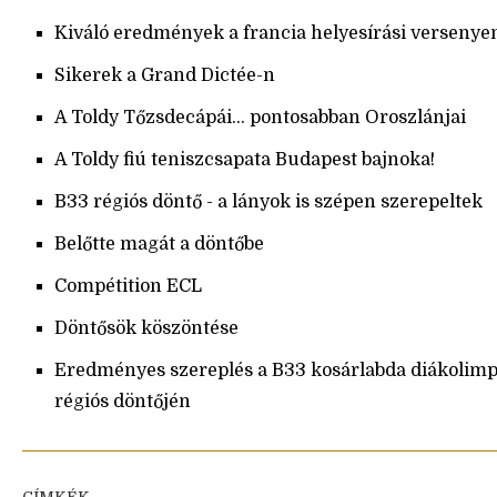
Kiváló eredmények a francia helyesírási versenye
Sikerek a Grand Dictée-n
A Toldy Tőzsdecápái… pontosabban Oroszlánjai
A Toldy fiú teniszcsapata Budapest bajnoka!
B33 régiós döntő - a lányok is szépen szerepeltek
Belőtte magát a döntőbe
Compétition ECL
Döntősök köszöntése
Eredményes szereplés a B33 kosárlabda diákolimp
régiós döntőjén
CÍMKÉK