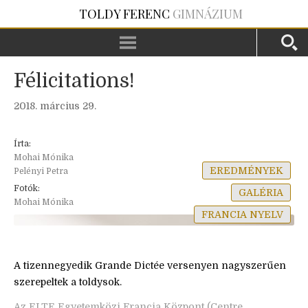
TOLDY FERENC
GIMNÁZIUM
Félicitations!
2018. március 29.
Írta:
Mohai Mónika
EREDMÉNYEK
Pelényi Petra
Fotók:
GALÉRIA
Mohai Mónika
FRANCIA NYELV
A tizennegyedik Grande Dictée versenyen nagyszerűen
szerepeltek a toldysok.
Az ELTE Egyetemközi Francia Központ (Centre