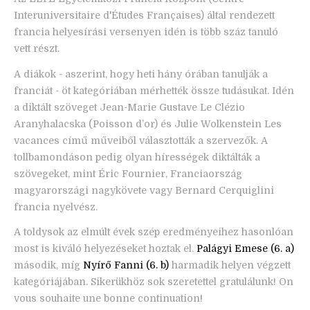
Interuniversitaire d'Études Françaises) által rendezett
francia helyesírási versenyen idén is több száz tanuló
vett részt.
A diákok - aszerint, hogy heti hány órában tanulják a
franciát - öt kategóriában mérhették össze tudásukat. Idén
a diktált szöveget Jean-Marie Gustave Le Clézio
Aranyhalacska (Poisson d’or) és Julie Wolkenstein Les
vacances című műveiből választották a szervezők. A
tollbamondáson pedig olyan hírességek diktálták a
szövegeket, mint Éric Fournier, Franciaország
magyarországi nagykövete vagy Bernard Cerquiglini
francia nyelvész.
A toldysok az elmúlt évek szép eredményeihez hasonlóan
most is kiváló helyezéseket hoztak el.
Palágyi Emese (6. a)
második, míg
Nyírő Fanni (6. b)
harmadik helyen végzett
kategóriájában. Sikerükhöz sok szeretettel gratulálunk! On
vous souhaite une bonne continuation!