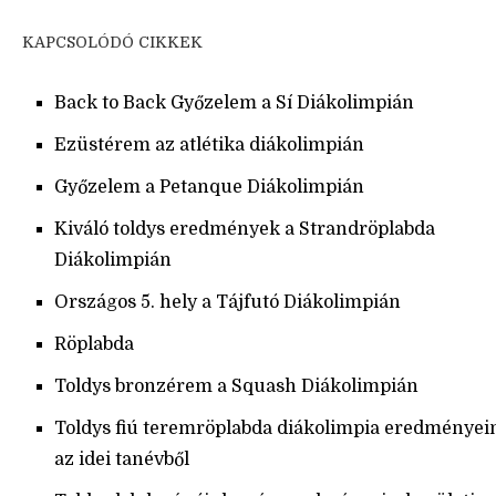
KAPCSOLÓDÓ CIKKEK
Back to Back Győzelem a Sí Diákolimpián
Ezüstérem az atlétika diákolimpián
Győzelem a Petanque Diákolimpián
Kiváló toldys eredmények a Strandröplabda
Diákolimpián
Országos 5. hely a Tájfutó Diákolimpián
Röplabda
Toldys bronzérem a Squash Diákolimpián
Toldys fiú teremröplabda diákolimpia eredményei
az idei tanévből