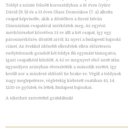
Toldyt a szinte felnőtt korosztályban a 16 éves Gyüre
Dávid (9. b) és a 13 éves Olasz Domonkos (7. a) alkotta
csapat képviselte, akik a döntőben a Szent István
Gimnázium csapatával mérkőztek meg. Az egyéni
mérkőzéseket követően 1:1-re állt a két csapat, így egy
párosmérkőzés döntött arról, ki nyeri a budapesti bajnoki
címet. Az évekkel idősebb ellenfelek ellen előzetesen
esélytelennek gondolt két toldys fiú egymást támogatva,
igazi csapatként küzdött. A 4:1-re megnyert első szett után
ugyanilyen arányban elvesztették a második szettet, így
került sor a mindent eldöntő tie brake-re. Végül a toldysok
nagy meglepetésre, végletekig kiélezett csatában 4:1, 1:4,
12:10-re győztek és lettek Budapest bajnokai.
A sikerhez szeretettel gratulálunk!