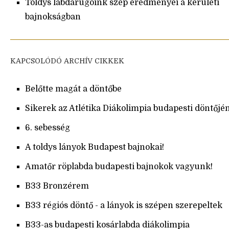
Toldys labdarúgóink szép eredményei a kerületi
bajnokságban
KAPCSOLÓDÓ ARCHÍV CIKKEK
Belőtte magát a döntőbe
Sikerek az Atlétika Diákolimpia budapesti döntőjé
6. sebesség
A toldys lányok Budapest bajnokai!
Amatőr röplabda budapesti bajnokok vagyunk!
B33 Bronzérem
B33 régiós döntő - a lányok is szépen szerepeltek
B33-as budapesti kosárlabda diákolimpia