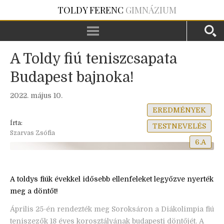
TOLDY FERENC
GIMNÁZIUM
A Toldy fiú teniszcsapata
Budapest bajnoka!
2022. május 10.
EREDMÉNYEK
Írta:
TESTNEVELÉS
Szarvas Zsófia
6.A
A toldys fiúk évekkel idősebb ellenfeleket legyőzve nyerték
meg a döntőt!
Április 25-én rendezték meg Soroksáron a Diákolimpia fiú
teniszezők 18 éves korosztályának budapesti döntőjét. A