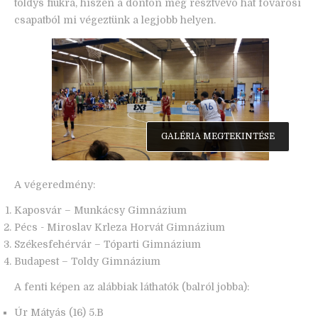
toldys fiúkra, hiszen a döntőn még résztvevő hat fővárosi
csapatból mi végeztünk a legjobb helyen.
GALÉRIA MEGTEKINTÉSE
A végeredmény:
Kaposvár – Munkácsy Gimnázium
Pécs - Miroslav Krleza Horvát Gimnázium
Székesfehérvár – Tóparti Gimnázium
Budapest – Toldy Gimnázium
A fenti képen az alábbiak láthatók (balról jobba):
Úr Mátyás (16) 5.B