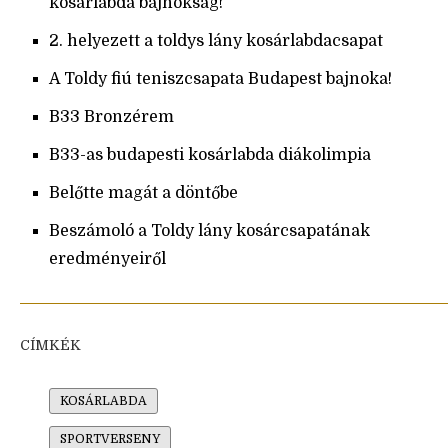
kosárlabda bajnokság!
2. helyezett a toldys lány kosárlabdacsapat
A Toldy fiú teniszcsapata Budapest bajnoka!
B33 Bronzérem
B33-as budapesti kosárlabda diákolimpia
Belőtte magát a döntőbe
Beszámoló a Toldy lány kosárcsapatának
eredményeiről
CÍMKÉK
KOSÁRLABDA
SPORTVERSENY