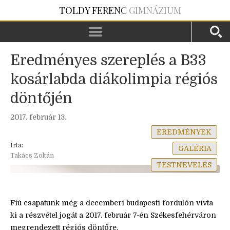
TOLDY FERENC
GIMNÁZIUM
Eredményes szereplés a B33
kosárlabda diákolimpia régiós
döntőjén
2017. február 13.
EREDMÉNYEK
Írta:
GALÉRIA
Takács Zoltán
TESTNEVELÉS
Fiú csapatunk még a decemberi budapesti fordulón vívta
ki a részvétel jogát a 2017. február 7-én Székesfehérváron
megrendezett régiós döntőre.