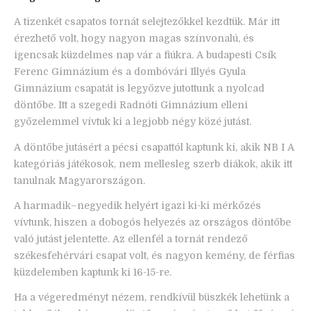
A tizenkét csapatos tornát selejtezőkkel kezdtük. Már itt
érezhető volt, hogy nagyon magas színvonalú, és
igencsak küzdelmes nap vár a fiúkra. A budapesti Csík
Ferenc Gimnázium és a dombóvári Illyés Gyula
Gimnázium csapatát is legyőzve jutottunk a nyolcad
döntőbe. Itt a szegedi Radnóti Gimnázium elleni
győzelemmel vívtuk ki a legjobb négy közé jutást.
A döntőbe jutásért a pécsi csapattól kaptunk ki, akik NB I A
kategóriás játékosok, nem mellesleg szerb diákok, akik itt
tanulnak Magyarországon.
A harmadik–negyedik helyért igazi ki-ki mérkőzés
vívtunk, hiszen a dobogós helyezés az országos döntőbe
való jutást jelentette. Az ellenfél a tornát rendező
székesfehérvári csapat volt, és nagyon kemény, de férfias
küzdelemben kaptunk ki 16-15-re.
Ha a végeredményt nézem, rendkívül büszkék lehetünk a