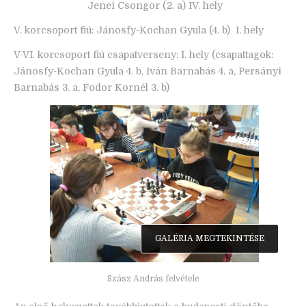
Jenei Csongor (2. a) IV. hely
V. korcsoport fiú: Jánosfy-Kochan Gyula (4. b) I. hely
V-VI. korcsoport fiú csapatverseny: I. hely (csapattagok:
Jánosfy-Kochan Gyula 4. b, Iván Barnabás 4. a, Persányi
Barnabás 3. a, Fodor Kornél 3. b)
GALÉRIA MEGTEKINTÉSE
Szász András felvétele