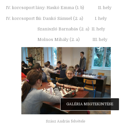
IV. korcsoport lány: Haskó Emma (1. b) II. hely
IV. korcsoport fiú: Dankó Sámuel (2. a) I. hely
Szaniszló Barnabás (2. a) II. hely
Molnos Mihály (2. a) III. hely
GALÉRIA MEGTEKINTÉSE
Szász András felvétele