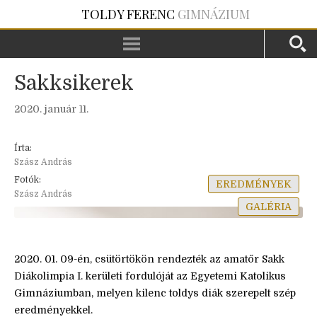
TOLDY FERENC
GIMNÁZIUM
Sakksikerek
2020. január 11.
Írta:
Szász András
Fotók:
EREDMÉNYEK
Szász András
GALÉRIA
2020. 01. 09-én, csütörtökön rendezték az amatőr Sakk
Diákolimpia I. kerületi fordulóját az Egyetemi Katolikus
Gimnáziumban, melyen kilenc toldys diák szerepelt szép
eredményekkel.