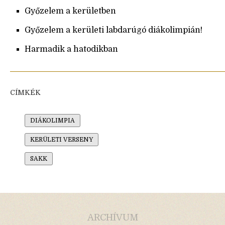
Győzelem a kerületben
Győzelem a kerületi labdarúgó diákolimpián!
Harmadik a hatodikban
CÍMKÉK
DIÁKOLIMPIA
KERÜLETI VERSENY
SAKK
ARCHÍVUM