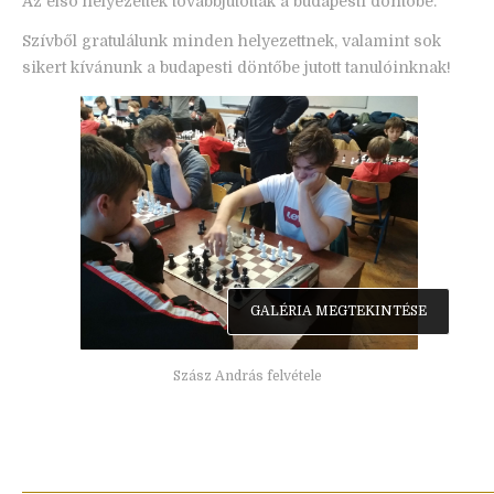
Az első helyezettek továbbjutottak a budapesti döntőbe.
Szívből gratulálunk minden helyezettnek, valamint sok
sikert kívánunk a budapesti döntőbe jutott tanulóinknak!
GALÉRIA MEGTEKINTÉSE
Szász András felvétele