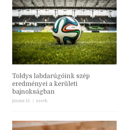
Toldys labdarúgóink szép
eredményei a kerületi
bajnokságban
június 15. |
szerk.