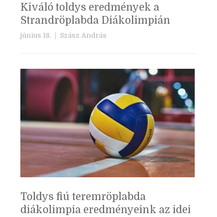
Kiváló toldys eredmények a
Strandröplabda Diákolimpián
június 18. |
Szász András
Toldys fiú teremröplabda
diákolimpia eredményeink az idei