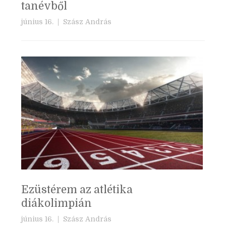
tanévből
június 16. |
Szász András
Ezüstérem az atlétika
diákolimpián
június 16. |
Szász András