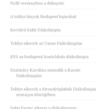
Nyílt versenyben a dobogón!
A toldys lányok Budapest bajnokai!
Kerületi Sakk Diákolimpia
Toldys sikerek az Úszás Diákolimpián
B33-as budapesti kosárlabda diákolimpia
Szatmáry Karolina második a Karate
Diákolimpián
Toldys sikerek a Strandröplabda Diákolimpia
országos döntőjében
Dobó Eszter sikerei a diákolimpián