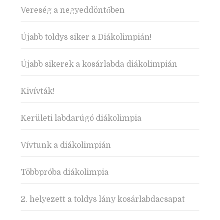
Vereség a negyeddöntőben
Újabb toldys siker a Diákolimpián!
Újabb sikerek a kosárlabda diákolimpián
Kivívták!
Kerületi labdarúgó diákolimpia
Vívtunk a diákolimpián
Többpróba diákolimpia
2. helyezett a toldys lány kosárlabdacsapat