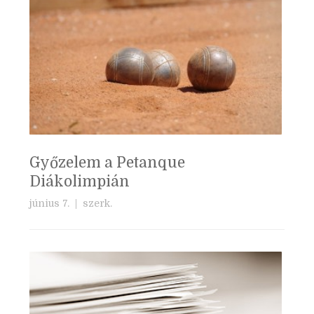
Győzelem a Petanque
Diákolimpián
június 7. |
szerk.