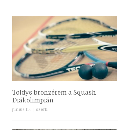
Toldys bronzérem a Squash
Diákolimpián
június 15. |
szerk.