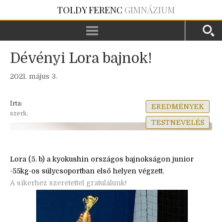
TOLDY FERENC
GIMNÁZIUM
Dévényi Lora bajnok!
2021. május 3.
Írta:
EREDMÉNYEK
szerk.
TESTNEVELÉS
Lora (5. b) a kyokushin országos bajnokságon junior
-55kg-os súlycsoportban első helyen végzett.
A sikerhez szeretettel gratulálunk!