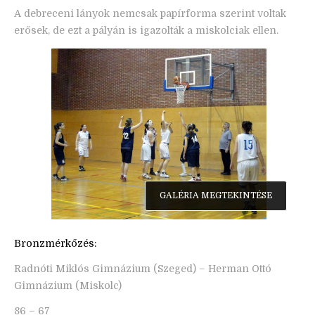
A debreceni lányok nemcsak papírforma szerint voltak
erősek, de ezt a pályán is igazolták a miskolciak ellen.
GALÉRIA MEGTEKINTÉSE
Bronzmérkőzés:
Radnóti Miklós Gimnázium (Szeged) – Herman Ottó
Gimnázium (Miskolc)
86 – 67