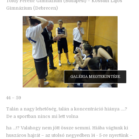
Toldy Ferenc Gimnázium (Budapest) – Kossuth Lajos
Gimnázium (Debrecen)
GALÉRIA MEGTEKINTÉSE
44 – 59
Talán a nagy lehetőség, talán a koncentráció hiánya ….?
De a sportban nincs mi lett volna
ha …!? Valahogy nem jött össze semmi. Hiába vágtunk ki
huszáros hajrát – az utolsó negyedben 14 - 5-re nyertünk –