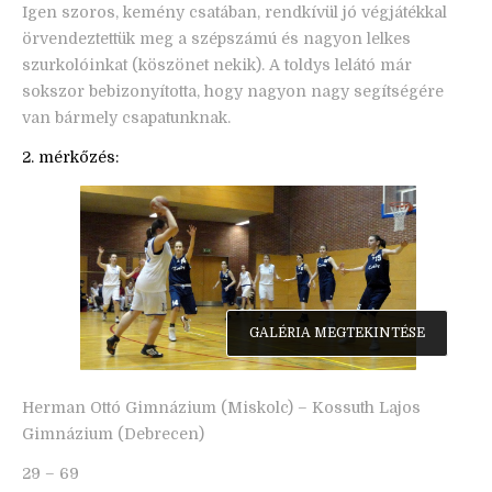
Igen szoros, kemény csatában, rendkívül jó végjátékkal
örvendeztettük meg a szépszámú és nagyon lelkes
szurkolóinkat (köszönet nekik). A toldys lelátó már
sokszor bebizonyította, hogy nagyon nagy segítségére
van bármely csapatunknak.
2. mérkőzés:
GALÉRIA MEGTEKINTÉSE
Herman Ottó Gimnázium (Miskolc) – Kossuth Lajos
Gimnázium (Debrecen)
29 – 69