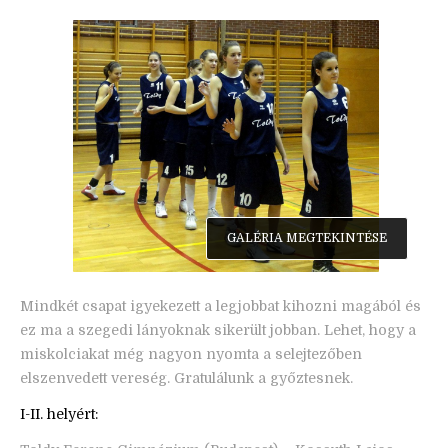
GALÉRIA MEGTEKINTÉSE
Mindkét csapat igyekezett a legjobbat kihozni magából és
ez ma a szegedi lányoknak sikerült jobban. Lehet, hogy a
miskolciakat még nagyon nyomta a selejtezőben
elszenvedett vereség. Gratulálunk a győztesnek.
I-II. helyért: