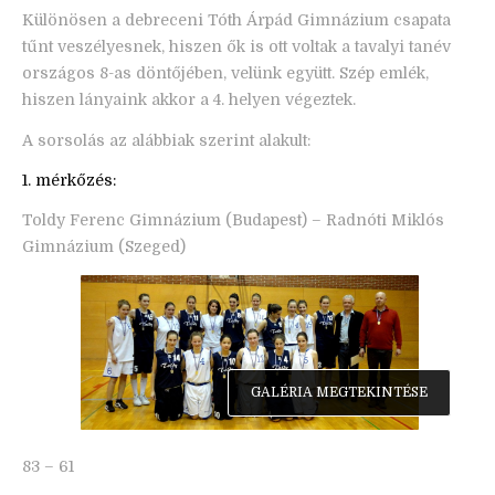
Különösen a debreceni Tóth Árpád Gimnázium csapata
tűnt veszélyesnek, hiszen ők is ott voltak a tavalyi tanév
országos 8-as döntőjében, velünk együtt. Szép emlék,
hiszen lányaink akkor a 4. helyen végeztek.
A sorsolás az alábbiak szerint alakult:
1. mérkőzés:
Toldy Ferenc Gimnázium (Budapest) – Radnóti Miklós
Gimnázium (Szeged)
GALÉRIA MEGTEKINTÉSE
83 – 61