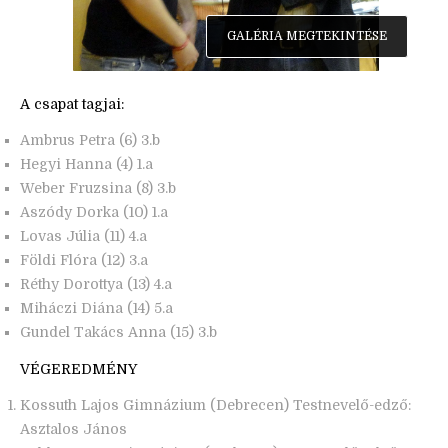
GALÉRIA MEGTEKINTÉSE
A csapat tagjai:
Ambrus Petra (6) 3.b
Hegyi Hanna (4) 1.a
Weber Fruzsina (8) 3.b
Aszódy Dorka (10) 1.a
Lovas Júlia (11) 4.a
Földi Flóra (12) 3.a
Réthy Dorottya (13) 4.a
Miháczi Diána (14) 5.a
Gundel Takács Anna (15) 3.b
VÉGEREDMÉNY
Kossuth Lajos Gimnázium (Debrecen) Testnevelő-edző:
Asztalos János