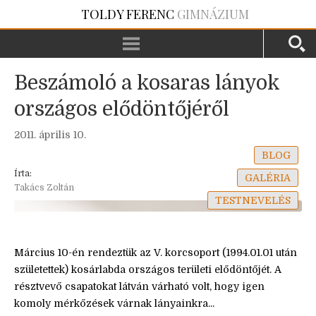
TOLDY FERENC
GIMNÁZIUM
Beszámoló a kosaras lányok
országos elődöntőjéről
2011. április 10.
BLOG
Írta:
GALÉRIA
Takács Zoltán
TESTNEVELÉS
Március 10-én rendeztük az V. korcsoport (1994.01.01 után
születettek) kosárlabda országos területi elődöntőjét. A
résztvevő csapatokat látván várható volt, hogy igen
komoly mérkőzések várnak lányainkra...