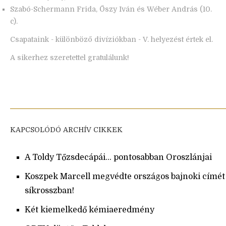
Szabó-Schermann Frida, Őszy Iván és Wéber András (10.
c).
Csapataink - különböző divíziókban - V. helyezést értek el.
A sikerhez szeretettel gratulálunk!
KAPCSOLÓDÓ ARCHÍV CIKKEK
A Toldy Tőzsdecápái… pontosabban Oroszlánjai
Koszpek Marcell megvédte országos bajnoki címét
síkrosszban!
Két kiemelkedő kémiaeredmény