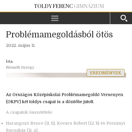
TOLDY FERENC
GIMNÁZIUM
Problémamegoldásból ötös
2022. május 11.
Írta:
Németh György
EREDMÉNYEK
Az Országos Középiskolai Problémamegoldó Versenyen
(OKPV) két toldys csapat is a döntőbe jutott.
A csapatok összetétele:
Harangozó Bence (11. b), Kovács Róbert (12. b) és Persányi
Barnabás (11. a);