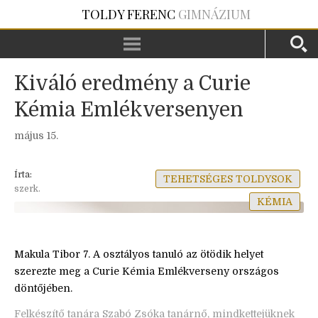
TOLDY FERENC
GIMNÁZIUM
Kiváló eredmény a Curie
Kémia Emlékversenyen
május 15.
Írta:
TEHETSÉGES TOLDYSOK
szerk.
KÉMIA
Makula Tibor 7. A osztályos tanuló az ötödik helyet
szerezte meg a Curie Kémia Emlékverseny országos
döntőjében.
Felkészítő tanára Szabó Zsóka tanárnő, mindkettejüknek