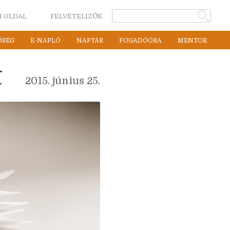
I OLDAL
FELVÉTELIZŐK
ŐSÉG
E-NAPLÓ
NAPTÁR
FOGADÓÓRA
MENTOR
t
2015. június 25.