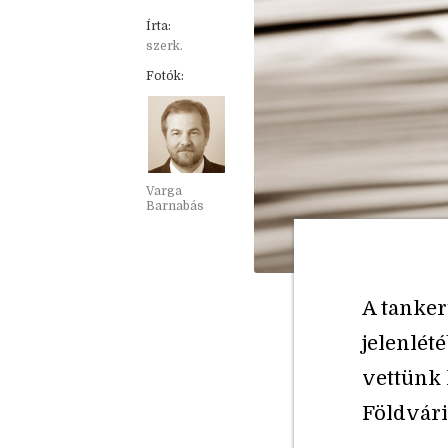
Írta:
szerk.
Fotók:
Varga
Barnabás
A tanker
jelenlété
vettünk k
Földvári