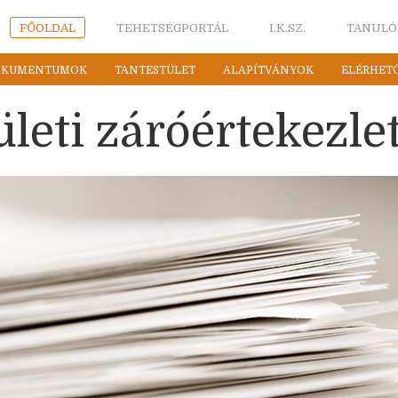
FŐOLDAL
TEHETSÉGPORTÁL
I.K.SZ.
TANULÓ
OKUMENTUMOK
TANTESTÜLET
ALAPÍTVÁNYOK
ELÉRHET
leti záróértekezle