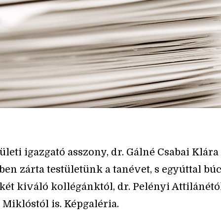
ületi igazgató asszony, dr. Gálné Csabai Klára
ben zárta testületünk a tanévet, s egyúttal bú
ét kiváló kollégánktól, dr. Pelényi Attilánétó
 Miklóstól is. Képgaléria.