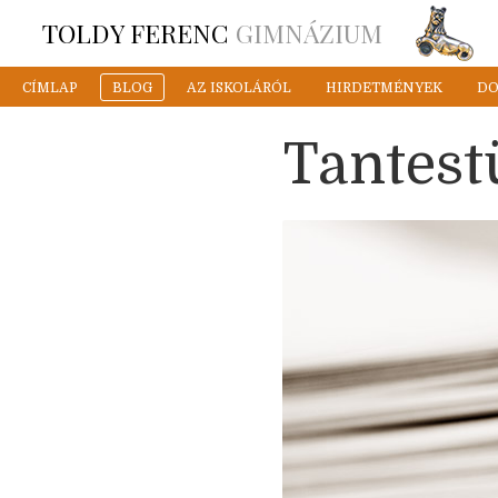
TOLDY FERENC
GIMNÁZIUM
CÍMLAP
BLOG
AZ ISKOLÁRÓL
HIRDETMÉNYEK
D
Tantestü