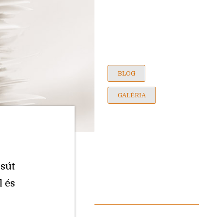
BLOG
GALÉRIA
csút
l és