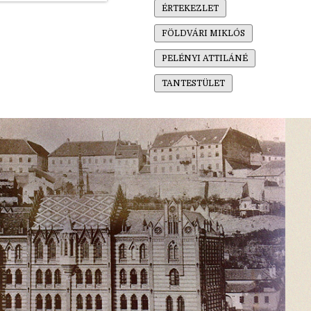
ÉRTEKEZLET
FÖLDVÁRI MIKLÓS
PELÉNYI ATTILÁNÉ
TANTESTÜLET