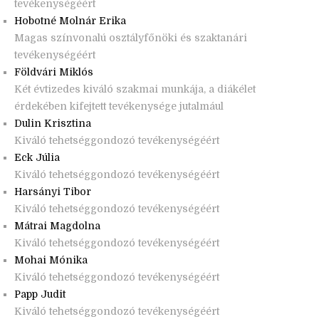
tevékenységéért
Hobotné Molnár Erika
Magas színvonalú osztályfőnöki és szaktanári
tevékenységéért
Földvári Miklós
Két évtizedes kiváló szakmai munkája, a diákélet
érdekében kifejtett tevékenysége jutalmául
Dulin Krisztina
Kiváló tehetséggondozó tevékenységéért
Eck Júlia
Kiváló tehetséggondozó tevékenységéért
Harsányi Tibor
Kiváló tehetséggondozó tevékenységéért
Mátrai Magdolna
Kiváló tehetséggondozó tevékenységéért
Mohai Mónika
Kiváló tehetséggondozó tevékenységéért
Papp Judit
Kiváló tehetséggondozó tevékenységéért