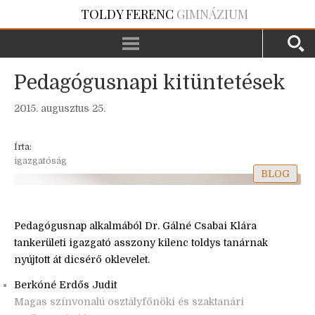
TOLDY FERENC
GIMNÁZIUM
Pedagógusnapi kitüntetések
2015. augusztus 25.
Írta:
igazgatóság
BLOG
Pedagógusnap alkalmából Dr. Gálné Csabai Klára
tankerületi igazgató asszony kilenc toldys tanárnak
nyújtott át dicsérő oklevelet.
Berkóné Erdős Judit
Magas színvonalú osztályfőnöki és szaktanári