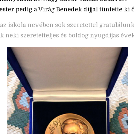
ster pedig a Virág Benedek díjjal tüntette ki ő
 az iskola nevében sok szeretettel gratulálunk
 neki szeretetteljes és boldog nyugdíjas évek