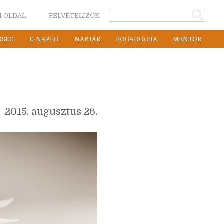
I OLDAL
FELVÉTELIZŐK
ŐSÉG
E-NAPLÓ
NAPTÁR
FOGADÓÓRA
MENTOR
2015. augusztus 26.