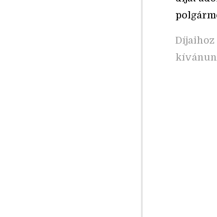
polgárme
Díjaihoz
kívánunk