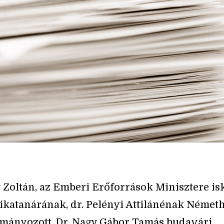
g Zoltán, az Emberi Erőforrások Minisztere i
katanárának, dr. Pelényi Attilánénak Németh
ományozott. Dr. Nagy Gábor Tamás budavári