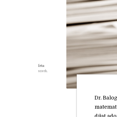
Írta:
szerk.
Dr. Balo
matemati
díjat ad