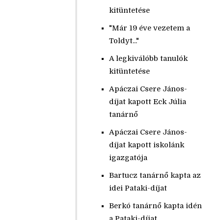
kitüntetése
"Már 19 éve vezetem a
Toldyt..."
A legkiválóbb tanulók
kitüntetése
Apáczai Csere János-
díjat kapott Eck Júlia
tanárnő
Apáczai Csere János-
díjat kapott iskolánk
igazgatója
Bartucz tanárnő kapta az
idei Pataki-díjat
Berkó tanárnő kapta idén
a Pataki-díjat