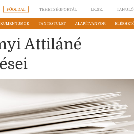
FŐOLDAL
TEHETSÉGPORTÁL
I.K.SZ.
TANULÓ
OKUMENTUMOK
TANTESTÜLET
ALAPÍTVÁNYOK
ELÉRHET
nyi Attiláné
ései