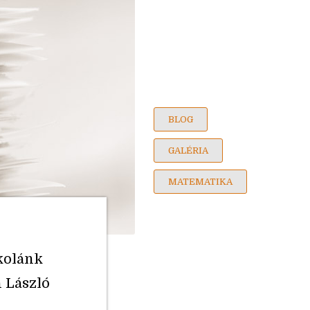
BLOG
GALÉRIA
MATEMATIKA
skolánk
 László