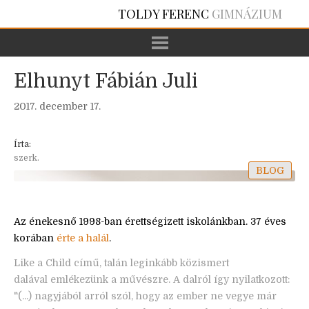
TOLDY FERENC
GIMNÁZIUM
Elhunyt Fábián Juli
2017. december 17.
Írta:
szerk.
BLOG
Az énekesnő 1998-ban érettségizett iskolánkban. 37 éves
korában
érte a halál
.
Like a Child című, talán leginkább közismert
dalával emlékezünk a művészre. A dalról így nyilatkozott:
"(...) nagyjából arról szól, hogy az ember ne vegye már