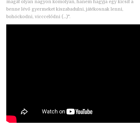
magát olyan nagyon komolyan, hanem hagyja egy kicsit a
benne lévő gyermeket kiszabadulni, játékosnak lenni,
bohóckodni, vicccelődni (...)".