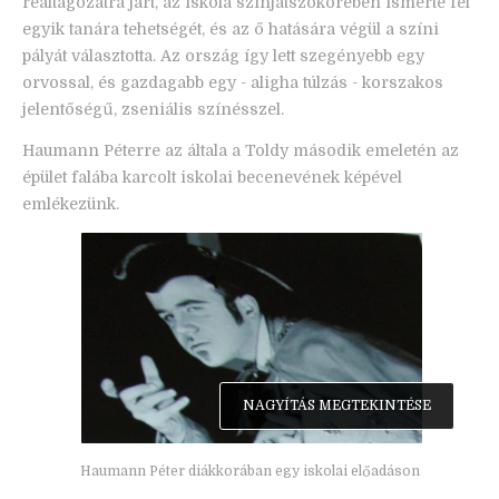
reáltagozatra járt, az iskola színjátszókörében ismerte fel
egyik tanára tehetségét, és az ő hatására végül a színi
pályát választotta. Az ország így lett szegényebb egy
orvossal, és gazdagabb egy - aligha túlzás - korszakos
jelentőségű, zseniális színésszel.
Haumann Péterre az általa a Toldy második emeletén az
épület falába karcolt iskolai becenevének képével
emlékezünk.
NAGYÍTÁS MEGTEKINTÉSE
Haumann Péter diákkorában egy iskolai előadáson