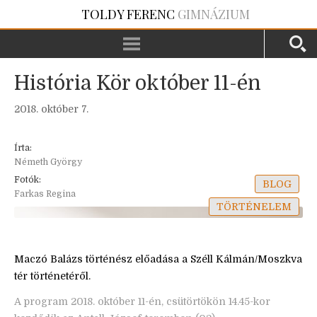
TOLDY FERENC
GIMNÁZIUM
História Kör október 11-én
2018. október 7.
Írta:
Németh György
Fotók:
BLOG
Farkas Regina
TÖRTÉNELEM
Maczó Balázs történész előadása a Széll Kálmán/Moszkva
tér történetéről.
A program 2018. október 11-én, csütörtökön 14.45-kor