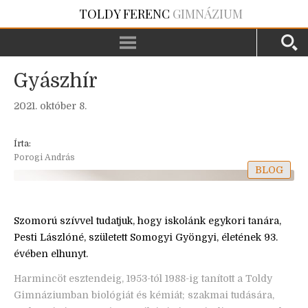
TOLDY FERENC
GIMNÁZIUM
Gyászhír
2021. október 8.
Írta:
Porogi András
BLOG
Szomorú szívvel tudatjuk, hogy iskolánk egykori tanára,
Pesti Lászlóné, született Somogyi Gyöngyi, életének 93.
évében elhunyt.
Harmincöt esztendeig, 1953-tól 1988-ig tanított a Toldy
Gimnáziumban biológiát és kémiát; szakmai tudására,