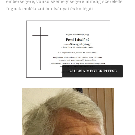
emberségére, vonzó személyiségére mindig szeretettel
fognak emlékezni tanítványai és kollégái.
GALÉRIA MEGTEKINTÉSE