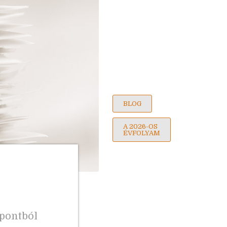
BLOG
A 2026-OS
ÉVFOLYAM
mpontból