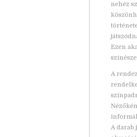
nehéz sz
köszönhe
történet
játszódn
Ezen aka
színésze
A rendez
rendelke
színpadr
Nézőként
informál
A darab 