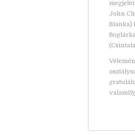
megjelen
John Chr
Bianka) 
Boglárka
(Csintal
Vélemény
osztálys
gratulál
valamily