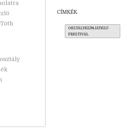
solatra
CÍMKÉK
szló
(Tóth
OSZTÁLYSZÍNJÁTSZÓ
FESZTIVÁL
osztály
nék
n