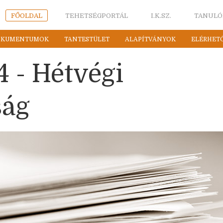
FŐOLDAL
TEHETSÉGPORTÁL
I.K.SZ.
TANULÓ
OKUMENTUMOK
TANTESTÜLET
ALAPÍTVÁNYOK
ELÉRHET
4 - Hétvégi
ság