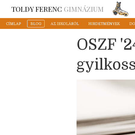
TOLDY FERENC
GIMNÁZIUM
CÍMLAP
BLOG
AZ ISKOLÁRÓL
HIRDETMÉNYEK
D
OSZF '2
gyilkos