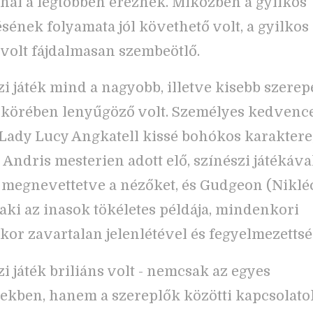
nál a legtöbben éreznek. Miközben a gyilkos
ésének folyamata jól követhető volt, a gyilkos 
olt fájdalmasan szembeötlő.
zi játék mind a nagyobb, illetve kisebb szerep
 körében lenyűgöző volt. Személyes kedvenc
 Lady Lucy Angkatell kissé bohókos karaktere,
Andris mesterien adott elő, színészi játékáva
megnevettetve a nézőket, és Gudgeon (Niklé
 aki az inasok tökéletes példája, mindenkori
or zavartalan jelenlétével és fegyelmezettsé
zi játék briliáns volt - nemcsak az egyes
ekben, hanem a szereplők közötti kapcsolato