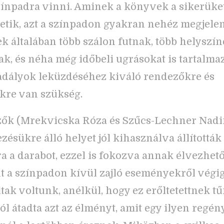
ínpadra vinni. Aminek a könyvek a sikerüke
tik, azt a színpadon gyakran nehéz megjelení
ek általában több szálon futnak, több helyszí
ak, és néha még időbeli ugrásokat is tartalma
dályok leküzdéséhez kiváló rendezőkre és
kre van szükség.
ők (Mrekvicska Róza és Szűcs-Lechner Nadi
zésükre álló helyet jól kihasználva állították
a a darabot, ezzel is fokozva annak élvezhető
 a színpadon kívül zajló eseményekről végig
tak voltunk, anélkül, hogy ez erőltetettnek tű
jól átadta azt az élményt, amit egy ilyen regén