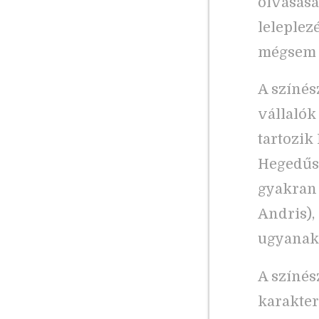
olvasásá
leleplez
mégsem v
A színés
vállalók
tartozik
Hegedűs 
gyakran 
Andris),
ugyanakk
A színés
karakter