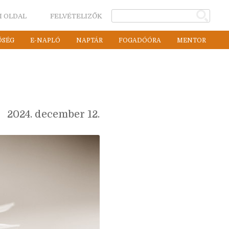
I OLDAL
FELVÉTELIZŐK
ŐSÉG
E-NAPLÓ
NAPTÁR
FOGADÓÓRA
MENTOR
2024. december 12.