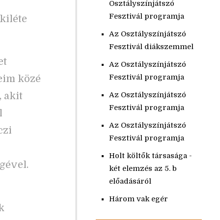
Osztályszínjátszó
Fesztivál programja
kiléte
Az Osztályszínjátszó
Fesztivál diákszemmel
et
Az Osztályszínjátszó
Fesztivál programja
eim közé
 akit
Az Osztályszínjátszó
Fesztivál programja
l
Az Osztályszínjátszó
czi
Fesztivál programja
Holt költők társasága -
gével.
két elemzés az 5. b
előadásáról
Három vak egér
k