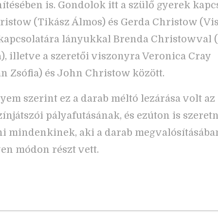
ítésében is. Gondolok itt a szülő gyerek kapc
istow (Tikász Álmos) és Gerda Christow (Vi
kapcsolatára lányukkal Brenda Christowval 
), illetve a szeretői viszonyra Veronica Cray
an Zsófia) és John Christow között.
em szerint ez a darab méltó lezárása volt az 
zínjátszói pályafutásának, és ezúton is szeret
ni mindenkinek, aki a darab megvalósításába
en módon részt vett.