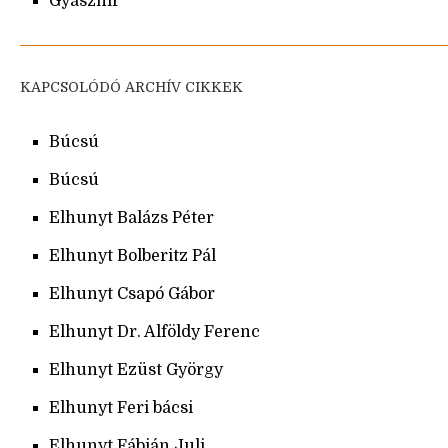
Gyászhír
KAPCSOLÓDÓ ARCHÍV CIKKEK
Búcsú
Búcsú
Elhunyt Balázs Péter
Elhunyt Bolberitz Pál
Elhunyt Csapó Gábor
Elhunyt Dr. Alföldy Ferenc
Elhunyt Ezüst György
Elhunyt Feri bácsi
Elhunyt Fábián Juli