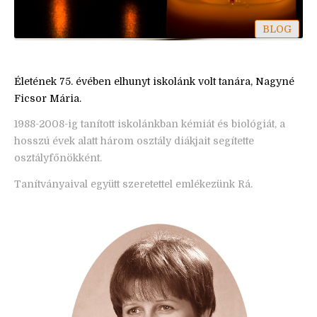
BLOG
Életének 75. évében elhunyt iskolánk volt tanára, Nagyné
Ficsor Mária.
1988-2008-ig tanított iskolánkban kémiát és biológiát, a
hosszú évek alatt három osztály diákjait segítette
osztályfőnökként.
Tanítványaival együtt szeretettel emlékezünk Rá.