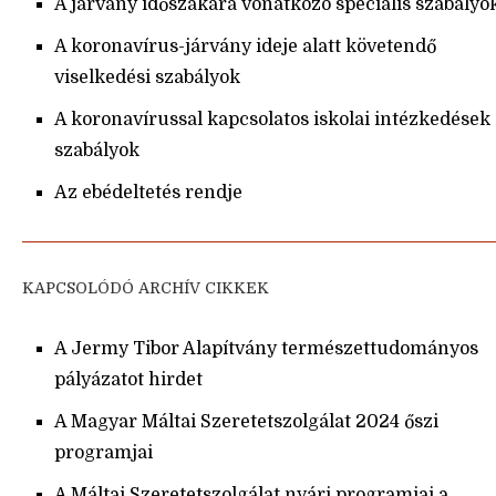
A járvány időszakára vonatkozó speciális szabályo
A koronavírus-járvány ideje alatt követendő
viselkedési szabályok
A koronavírussal kapcsolatos iskolai intézkedések
szabályok
Az ebédeltetés rendje
KAPCSOLÓDÓ ARCHÍV CIKKEK
A Jermy Tibor Alapítvány természettudományos
pályázatot hirdet
A Magyar Máltai Szeretetszolgálat 2024 őszi
programjai
A Máltai Szeretetszolgálat nyári programjai a