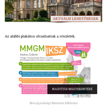
AKTUÁLIS LEHETŐSÉGEK
Az alábbi plakáton olvashatóak a részletek.
NAGYÍTÁS MEGTEKINTÉSE
Mezőgazdaági Múzeum felhívása