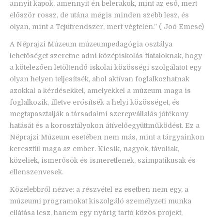
annyit kapok, amennyit én belerakok, mint az eső, mert
először rossz, de utána mégis minden szebb lesz, és
olyan, mint a Tejútrendszer, mert végtelen.” ( Joó Emese)
A Néprajzi Múzeum múzeumpedagógia osztálya
lehetőséget szeretne adni középiskolás fiataloknak, hogy
a kötelezően letöltendő iskolai közösségi szolgálatot egy
olyan helyen teljesítsék, ahol aktívan foglalkozhatnak
azokkal a kérdésekkel, amelyekkel a múzeum maga is
foglalkozik, illetve erősítsék a helyi közösséget, és
megtapasztalják a társadalmi szerepvállalás jótékony
hatását és a korosztályokon átívelőegyüttműködést. Ez a
Néprajzi Múzeum esetében nem más, mint a tárgyainkon
keresztül maga az ember. Kicsik, nagyok, távoliak,
közeliek, ismerősök és ismeretlenek, szimpatikusak és
ellenszenvesek.
Közelebbről nézve: a részvétel ez esetben nem egy, a
múzeumi programokat kiszolgáló személyzeti munka
ellátása lesz, hanem egy nyárig tartó közös projekt,