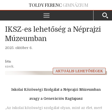
TOLDY FERENC
GIMNÁZIUM
IKSZ-es lehetőség a Néprajzi
Múzeumban
2025. október 6.
Írta:
szerk.
AKTUÁLIS LEHETŐSÉGEK
Iskolai Közösségi Szolgálat a Néprajzi Múzeumban
avagy a Generációs Ragtapasz
„Az iskolai közösségi szolgálat olyan, mint az élet, mert