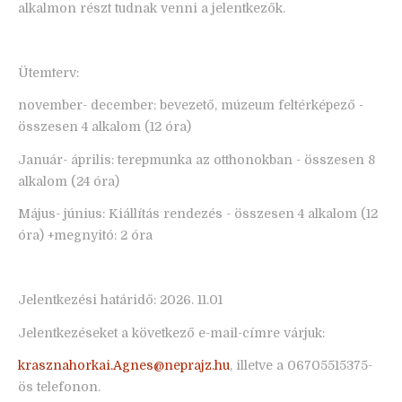
alkalmon részt tudnak venni a jelentkezők.
Ütemterv:
november- december: bevezető, múzeum feltérképező -
összesen 4 alkalom (12 óra)
Január- április: terepmunka az otthonokban - összesen 8
alkalom (24 óra)
Május- június: Kiállítás rendezés - összesen 4 alkalom (12
óra) +megnyitó: 2 óra
Jelentkezési határidő: 2026. 11.01
Jelentkezéseket a következő e-mail-címre várjuk:
krasznahorkai.Agnes@neprajz.hu
, illetve a 06705515375-
ös telefonon.