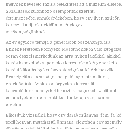
melynek bevezető fázisa betekintést ad a múzeum életébe,
a kiállítások különböző szempontok szerinti
értelmezésébe, annak érdekében, hogy egy ilyen szűrőn
keresztül tudjunk nekiállni a tényleges
tevékenységünknek.
Az év egyik fő témája a generációk összehangolása.
Ennek keretében környező idősotthonokba való látogatás
során összeismerkedünk az arra nyitott lakókkal, akikkel
közös kapcsolódási pontokat keresünk: a két generáció
közötti különbségeket, hasonlóságokat feltérképezzük.
Beszélgetünk, társaságot, hallgatóságot biztosítunk,
érdeklődünk. Azokon a tárgyakon keresztül
kapcsolódunk, amelyeket behoztak magukkal az otthonba,
és amelyeknek nem praktikus funkciója van, hanem
érzelmi.
Elkezdjük vizsgálni, hogy egy darab műanyag, fém, fa, kő,
textil hogyan mutathat túl önmaga jelentésén egy személy
tükrében. Mitől különbözik a többi ugyanolyan tárgytól?