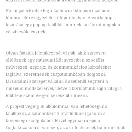
Formáját tekintve leginkább workshopsorozat adott
témára, előre egyeztetett időpontokban. A workshop
lezárása egy pop-up kiállítás, aminek kurátorai maguk a
résztvevők lesznek.
Olyan fiatalok jelentkezését várjuk, akik szívesen
elidőznek egy múzeumi környezetben szociális,
művészeti, néprajzi és kommunikációs kérdéseket
taglalva, szeretnének csapatmunkában dolgozni,
társadalmi szerepet vállalni, önzetlenül segíteni a
múzeum módszereivel, illetve a körülöttünk zajló világra
többféle szemüvegen keresztül ránézni.
A projekt végéig 16 alkalommal van lehetőségünk
találkozni, alkalmanként 3 órát tudunk igazolni a
közösségi szolgálatból. Mivel egymásra épülő
foglalkozásokról van szó, az az ideális eset, ha minél több