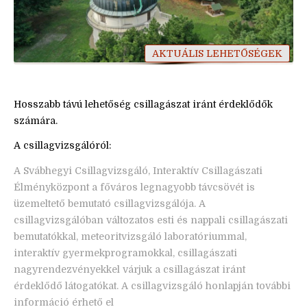
AKTUÁLIS LEHETŐSÉGEK
Hosszabb távú lehetőség csillagászat iránt érdeklődők
számára.
A csillagvizsgálóról:
A Svábhegyi Csillagvizsgáló, Interaktív Csillagászati
Élményközpont a főváros legnagyobb távcsövét is
üzemeltető bemutató csillagvizsgálója. A
csillagvizsgálóban változatos esti és nappali csillagászati
bemutatókkal, meteoritvizsgáló laboratóriummal,
interaktív gyermekprogramokkal, csillagászati
nagyrendezvényekkel várjuk a csillagászat iránt
érdeklődő látogatókat. A csillagvizsgáló honlapján további
információ érhető el