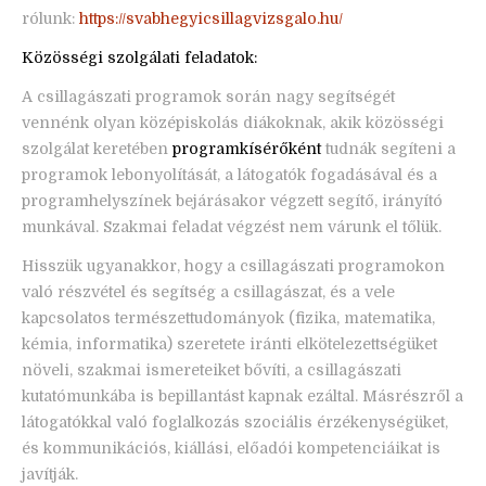
rólunk:
https://svabhegyicsillagvizsgalo.hu/
Közösségi szolgálati feladatok:
A csillagászati programok során nagy segítségét
vennénk olyan középiskolás diákoknak, akik közösségi
szolgálat keretében
programkísérőként
tudnák segíteni a
programok lebonyolítását, a látogatók fogadásával és a
programhelyszínek bejárásakor végzett segítő, irányító
munkával. Szakmai feladat végzést nem várunk el tőlük.
Hisszük ugyanakkor, hogy a csillagászati programokon
való részvétel és segítség a csillagászat, és a vele
kapcsolatos természettudományok (fizika, matematika,
kémia, informatika) szeretete iránti elkötelezettségüket
növeli, szakmai ismereteiket bővíti, a csillagászati
kutatómunkába is bepillantást kapnak ezáltal. Másrészről a
látogatókkal való foglalkozás szociális érzékenységüket,
és kommunikációs, kiállási, előadói kompetenciáikat is
javítják.