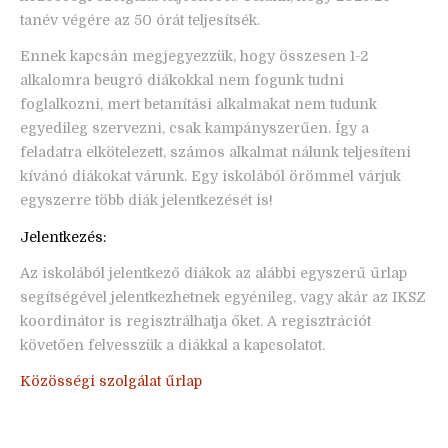
tanév végére az 50 órát teljesítsék.
Ennek kapcsán megjegyezzük, hogy összesen 1-2
alkalomra beugró diákokkal nem fogunk tudni
foglalkozni, mert betanítási alkalmakat nem tudunk
egyedileg szervezni, csak kampányszerűen. Így a
feladatra elkötelezett, számos alkalmat nálunk teljesíteni
kívánó diákokat várunk. Egy iskolából örömmel várjuk
egyszerre több diák jelentkezését is!
Jelentkezés:
Az iskolából jelentkező diákok az alábbi egyszerű űrlap
segítségével jelentkezhetnek egyénileg, vagy akár az IKSZ
koordinátor is regisztrálhatja őket. A regisztrációt
követően felvesszük a diákkal a kapcsolatot.
Közösségi szolgálat űrlap