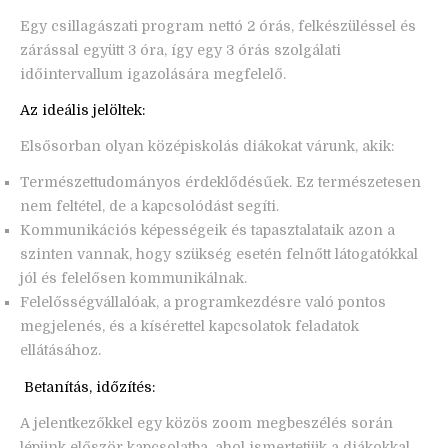
Egy csillagászati program nettó 2 órás, felkészüléssel és
zárással együtt 3 óra, így egy 3 órás szolgálati
időintervallum igazolására megfelelő.
Az ideális jelöltek:
Elsősorban olyan középiskolás diákokat várunk, akik:
Természettudományos érdeklődésűek. Ez természetesen
nem feltétel, de a kapcsolódást segíti.
Kommunikációs képességeik és tapasztalataik azon a
szinten vannak, hogy szükség esetén felnőtt látogatókkal
jól és felelősen kommunikálnak.
Felelősségvállalóak, a programkezdésre való pontos
megjelenés, és a kísérettel kapcsolatok feladatok
ellátásához.
Betanítás, időzítés:
A jelentkezőkkel egy közös zoom megbeszélés során
lépünk először kapcsolatba, ahol ismertetjük a diákokkal