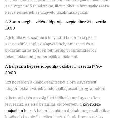
az elvégzendő feladatokat, illetve őket is bemutatkozásra
kérve felmérjük az alapvető alkalmasságukat.
A Zoom megbeszélés időpontja szeptember 24., szerda
19:00
A jelentkezők számára helyszíni betanító képzést
szervezünk, ahol az alapvető helyismerettel és a
programtartás közben felmerülő programkísérői
feladatokkal megismertetjük a diákokat.
A helyszíni képzés időpontja október 1., szerda 17:30-
20:00
Ezt követően a diákok segítségét előre egyeztetett
időpontokban várjuk a futó csillagászati programokon.
A betanítási és a szolgálati időket kampányszerűen
tervezzük. Az első betanítás októberben, a
következő
májusban lesz
. A betanítás után a diákok megkezdhetik a
közösségi szolgálat teljesítését. Célunk, hogy 2025/26