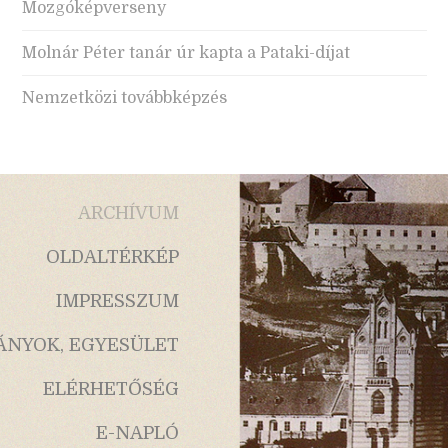
Mozgóképverseny
Molnár Péter tanár úr kapta a Pataki-díjat
Nemzetközi továbbképzés
ARCHÍVUM
OLDALTÉRKÉP
IMPRESSZUM
ÁNYOK, EGYESÜLET
ELÉRHETŐSÉG
E-NAPLÓ