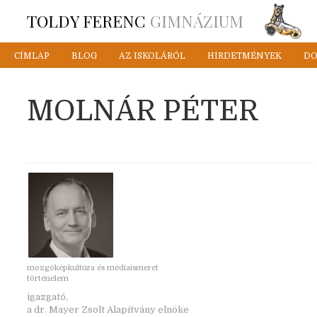
TOLDY FERENC
GIMNÁZIUM
CÍMLAP
BLOG
AZ ISKOLÁRÓL
HIRDETMÉNYEK
D
MOLNÁR PÉTER
mozgóképkultúra és médiaismeret
történelem
igazgató,
a dr. Mayer Zsolt Alapítvány elnöke