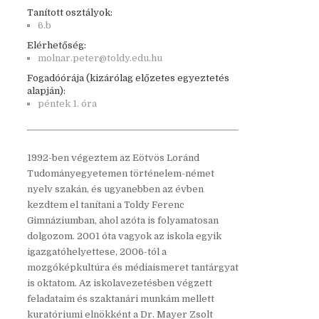
Tanított osztályok:
6.b
Elérhetőség:
molnar.peter@toldy.edu.hu
Fogadóórája (kizárólag előzetes egyeztetés
alapján):
péntek 1. óra
1992-ben végeztem az Eötvös Loránd
Tudományegyetemen történelem-német
nyelv szakán, és ugyanebben az évben
kezdtem el tanítani a Toldy Ferenc
Gimnáziumban, ahol azóta is folyamatosan
dolgozom. 2001 óta vagyok az iskola egyik
igazgatóhelyettese, 2006-tól a
mozgóképkultúra és médiaismeret tantárgyat
is oktatom. Az iskolavezetésben végzett
feladataim és szaktanári munkám mellett
kuratóriumi elnökként a Dr. Mayer Zsolt