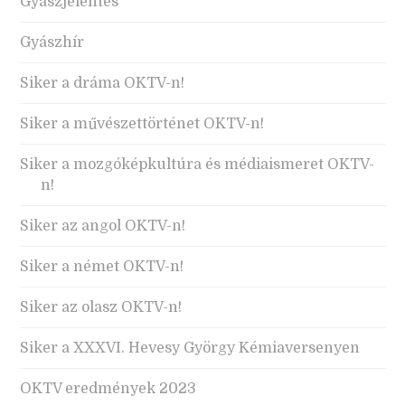
Gyászjelentés
Gyászhír
Siker a dráma OKTV-n!
Siker a művészettörténet OKTV-n!
Siker a mozgóképkultúra és médiaismeret OKTV-
n!
Siker az angol OKTV-n!
Siker a német OKTV-n!
Siker az olasz OKTV-n!
Siker a XXXVI. Hevesy György Kémiaversenyen
OKTV eredmények 2023