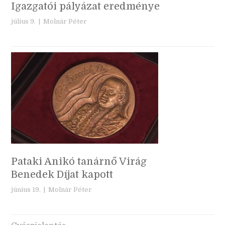
Igazgatói pályázat eredménye
július 9. |
Molnár Péter
Pataki Anikó tanárnő Virág
Benedek Díjat kapott
június 19. |
Molnár Péter