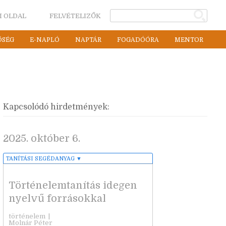
I OLDAL
FELVÉTELIZŐK
ŐSÉG
E-NAPLÓ
NAPTÁR
FOGADÓÓRA
MENTOR
Kapcsolódó hirdetmények:
2025. október 6.
TANÍTÁSI SEGÉDANYAG
▼
Történelemtanítás idegen
nyelvű forrásokkal
történelem
|
Molnár Péter