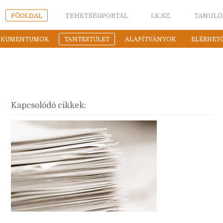
FŐOLDAL
TEHETSÉGPORTÁL
I.K.SZ.
TANULÓ
OKUMENTUMOK
TANTESTÜLET
ALAPÍTVÁNYOK
ELÉRHET
Kapcsolódó cikkek: