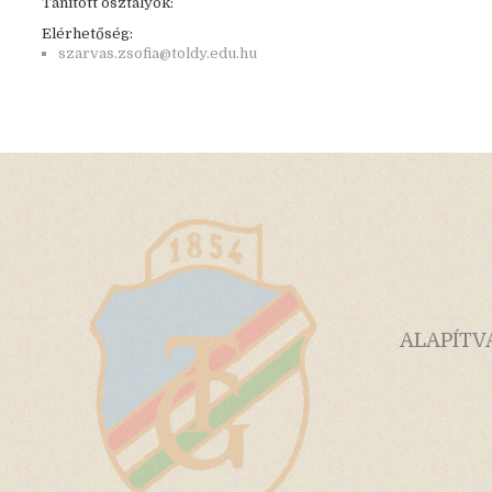
Tanított osztályok:
Elérhetőség:
szarvas.zsofia@toldy.edu.hu
ALAPÍTV