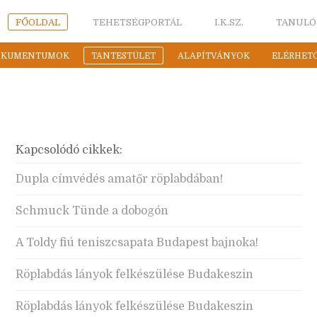
FŐOLDAL
TEHETSÉGPORTÁL
I.K.SZ.
TANULÓ
OKUMENTUMOK
TANTESTÜLET
ALAPÍTVÁNYOK
ELÉRHET
Kapcsolódó cikkek:
Dupla címvédés amatőr röplabdában!
Schmuck Tünde a dobogón
A Toldy fiú teniszcsapata Budapest bajnoka!
Röplabdás lányok felkészülése Budakeszin
Röplabdás lányok felkészülése Budakeszin