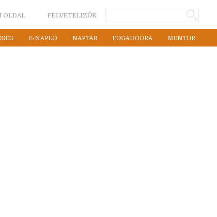
I OLDAL
FELVÉTELIZŐK
ŐSÉG
E-NAPLÓ
NAPTÁR
FOGADÓÓRA
MENTOR