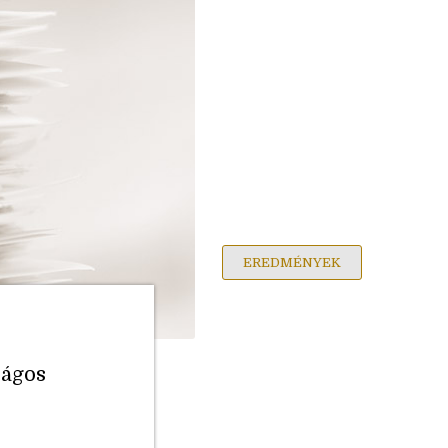
EREDMÉNYEK
zágos