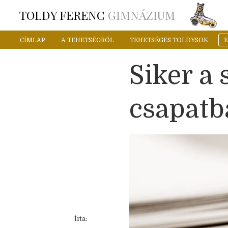
TOLDY FERENC
GIMNÁZIUM
CÍMLAP
A TEHETSÉGRŐL
TEHETSÉGES TOLDYSOK
Siker a 
csapatb
Írta: