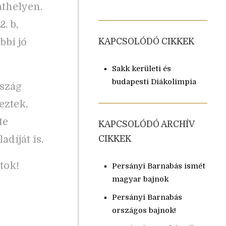
athelyen.
. b,
bbi jó
KAPCSOLÓDÓ CIKKEK
Sakk kerületi és
budapesti Diákolimpia
rszág
eztek,
te
KAPCSOLÓDÓ ARCHÍV
díját is.
CIKKEK
tok!
Persányi Barnabás ismét
magyar bajnok
Persányi Barnabás
országos bajnok!