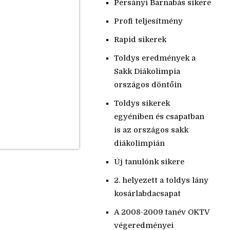
Persányi Barnabás sikere
Profi teljesítmény
Rapid sikerek
Toldys eredmények a
Sakk Diákolimpia
országos döntőin
Toldys sikerek
egyéniben és csapatban
is az országos sakk
diákolimpián
Új tanulónk sikere
2. helyezett a toldys lány
kosárlabdacsapat
A 2008-2009 tanév OKTV
végeredményei