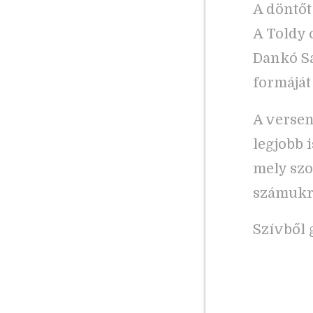
A döntőt
A Toldy 
Dankó Sá
formáját 
A versen
legjobb i
mely szo
számukra
Szívből 