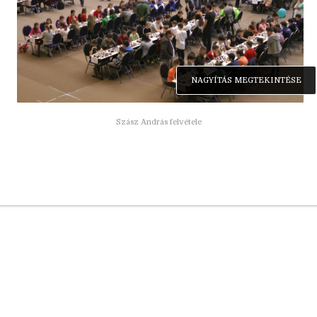
NAGYÍTÁS MEGTEKINTÉSE
Szász András felvétele