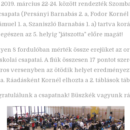
 2019. március 22-24. között rendezték Szomb
csapata (Persányi Barnabás 2. a, Fodor Kornél 2
muel 1. a, Szaniszló Barnabás 1. a) tartva korá
egészen az 5. helyig "játszotta" előre magát!
yen 8 fordulóban mérték össze erejüket az o
skolai csapatai. A fiúk összesen 17 pontot szer
ros versenyben az ötödik helyet eredményez
. Ráadásként Kornél elhozta a 2. táblások tábla
gratulálunk a csapatnak! Büszkék vagyunk rá