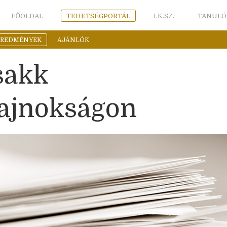
FŐOLDAL
TEHETSÉGPORTÁL
I.K.SZ.
TANULÓ
EREDMÉNYEK
AJÁNLÓK
sakk
ajnokságon