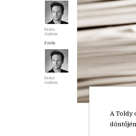
Szász
András
Fotók:
Szász
András
A Toldy 
döntőjén