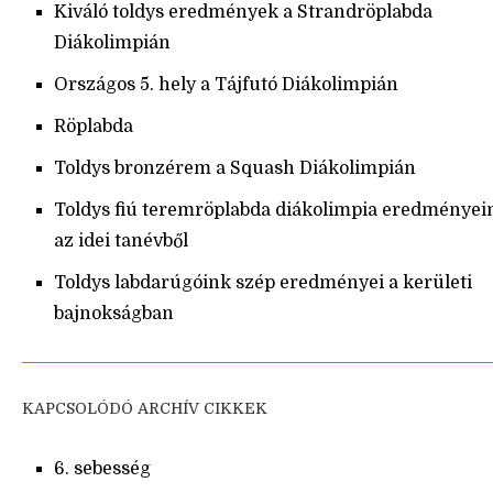
Kiváló toldys eredmények a Strandröplabda
Diákolimpián
Országos 5. hely a Tájfutó Diákolimpián
Röplabda
Toldys bronzérem a Squash Diákolimpián
Toldys fiú teremröplabda diákolimpia eredményei
az idei tanévből
Toldys labdarúgóink szép eredményei a kerületi
bajnokságban
KAPCSOLÓDÓ ARCHÍV CIKKEK
6. sebesség