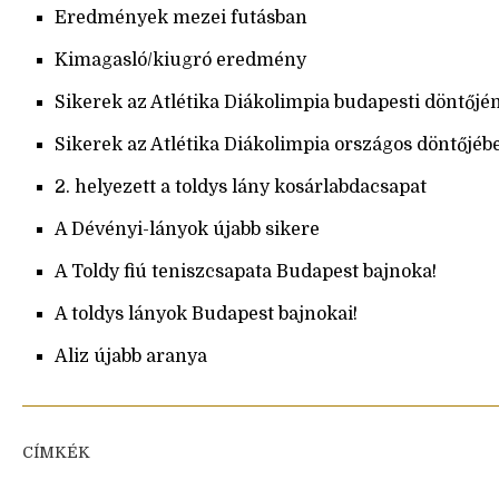
Eredmények mezei futásban
Kimagasló/kiugró eredmény
Sikerek az Atlétika Diákolimpia budapesti döntőjé
Sikerek az Atlétika Diákolimpia országos döntőjéb
2. helyezett a toldys lány kosárlabdacsapat
A Dévényi-lányok újabb sikere
A Toldy fiú teniszcsapata Budapest bajnoka!
A toldys lányok Budapest bajnokai!
Aliz újabb aranya
CÍMKÉK