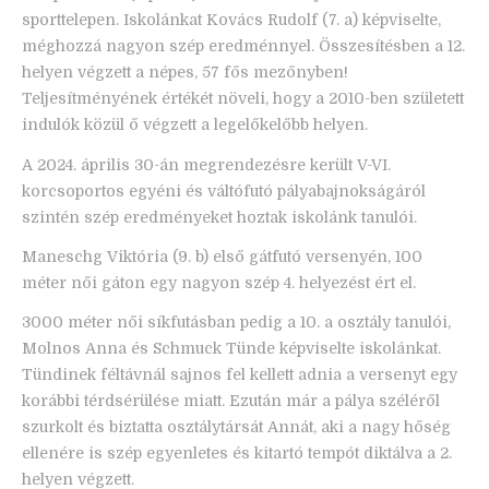
sporttelepen. Iskolánkat Kovács Rudolf (7. a) képviselte,
méghozzá nagyon szép eredménnyel. Összesítésben a 12.
helyen végzett a népes, 57 fős mezőnyben!
Teljesítményének értékét növeli, hogy a 2010-ben született
indulók közül ő végzett a legelőkelőbb helyen.
A 2024. április 30-án megrendezésre került V-VI.
korcsoportos egyéni és váltófutó pályabajnokságáról
szintén szép eredményeket hoztak iskolánk tanulói.
Maneschg Viktória (9. b) első gátfutó versenyén, 100
méter női gáton egy nagyon szép 4. helyezést ért el.
3000 méter női síkfutásban pedig a 10. a osztály tanulói,
Molnos Anna és Schmuck Tünde képviselte iskolánkat.
Tündinek féltávnál sajnos fel kellett adnia a versenyt egy
korábbi térdsérülése miatt. Ezután már a pálya széléről
szurkolt és biztatta osztálytársát Annát, aki a nagy hőség
ellenére is szép egyenletes és kitartó tempót diktálva a 2.
helyen végzett.