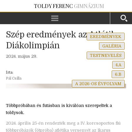
TOLDY FERENC
GIMNÁZIUM
Szép eredmények az Atlétika
EREDMÉNYEK
Diákolimpián
GALÉRIA
TESTNEVELÉS
2024. május 29.
4.A
Írta:
6.B
Pál Csilla
A 2026-OS ÉVFOLYAM
Többpróbában és futásban is kiválóan szerepeltek a
toldysok.
2024. április 25-én rendezték meg a IV. korcsoportos fiú
többpróbázók (ötpróba) atlétika versenyét az Ikarus