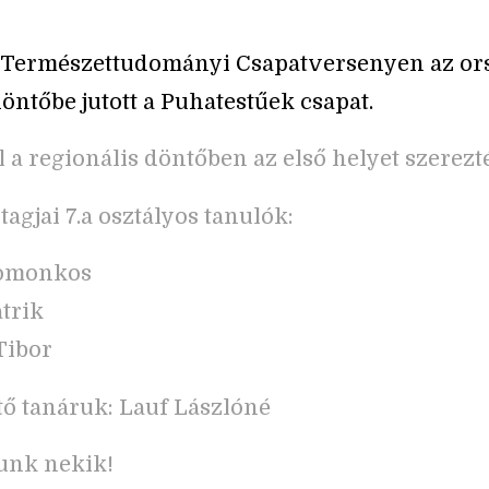
i Természettudományi Csapatversenyen az or
döntőbe jutott a Puhatestűek csapat.
 a regionális döntőben az első helyet szerezt
tagjai 7.a osztályos tanulók:
omonkos
atrik
Tibor
tő tanáruk: Lauf Lászlóné
unk nekik!