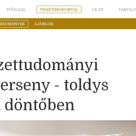
FŐOLDAL
TEHETSÉGPORTÁL
I.K.SZ.
TANULÓ
EREDMÉNYEK
AJÁNLÓK
zettudományi
erseny - toldys
a döntőben