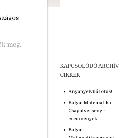
szágos
ék meg.
KAPCSOLÓDÓ ARCHÍV
CIKKEK
Anyanyelvből ötös!
Bolyai Matematika
Csapatverseny -
eredmények
Bolyai
Matematikaverseny