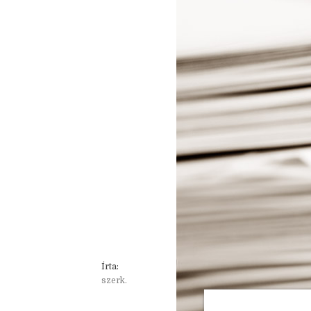
Írta:
szerk.