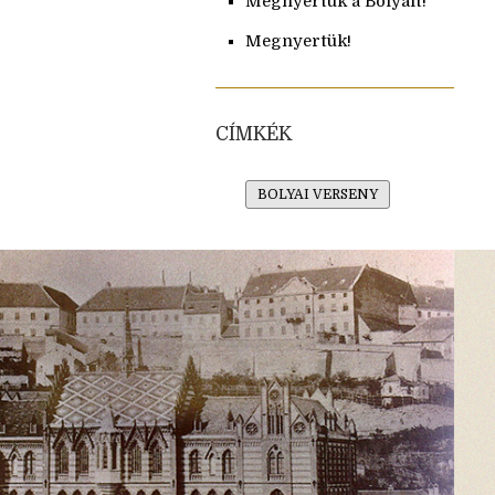
Megnyertük a Bolyait!
Megnyertük!
CÍMKÉK
BOLYAI VERSENY