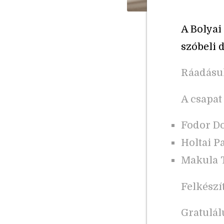
A Bolya
szóbeli 
Ráadásul
A csapat 
Fodor D
Holtai P
Makula 
Felkészí
Gratulál