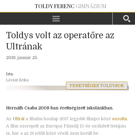
TOLDY FERENC
GIMNÁZIUM
Toldys volt az operatőre az
Ultrának
2018. január 25.
Írta:
Léránt Erika
TEHETSÉGES TOLDYSOK
Hernáth Csaba 2008-ban érettségizett iskolánkban.
Az
Ultrát
a filmhu honlap 2017 legjobb filmjei közé
sorolta
.
A film szerepelt az Európai Filmdíj 15-ös szűkített listáján
is, bár a az öt jelölt közé végül nem került be.