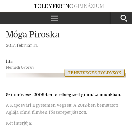
TOLDY FERENC
GIMNÁZIUM
Móga Piroska
2017. február 14.
Írta:
Németh György
TEHETSÉGES TOLDYSOK
Színművész. 2009-ben érettségizett gimnáziumunkban.
A Kaposvári Egyetemen végzett. A 2012-ben bemutatott
Aglája című filmben főszerepet játszott.
Két interjúja: