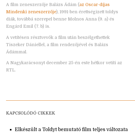
A film zeneszerzője Balázs Ádám (
az Oscar-díjas
Mindenki zeneszerzője
), 1991-ben érettségizett toldys
diák, továbbá szerepel benne Molnos Anna (9. a) és
Engárd Emil (7. b) is.
A vetítésen résztvevők a film után beszélgethettek
Tiszeker Dániellel, a film rendezőjével és Balázs
Ádámmal.
A Nagykarácsonyt december 25-én este hétkor vetíti az
RTL.
KAPCSOLÓDÓ CIKKEK
Elkészült a Toldyt bemutató film teljes változata