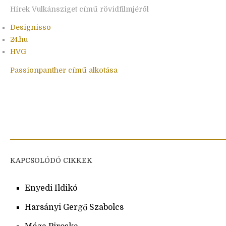
Hírek Vulkánsziget című rövidfilmjéről
Designisso
24.hu
HVG
Passionpanther című alkotása
KAPCSOLÓDÓ CIKKEK
Enyedi Ildikó
Harsányi Gergő Szabolcs