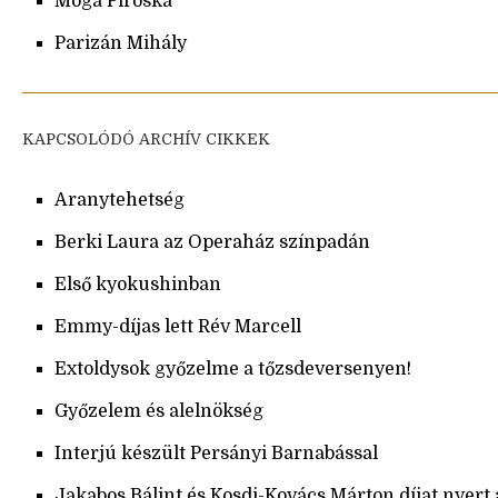
Móga Piroska
Parizán Mihály
KAPCSOLÓDÓ ARCHÍV CIKKEK
Aranytehetség
Berki Laura az Operaház színpadán
Első kyokushinban
Emmy-díjas lett Rév Marcell
Extoldysok győzelme a tőzsdeversenyen!
Győzelem és alelnökség
Interjú készült Persányi Barnabással
Jakabos Bálint és Kosdi-Kovács Márton díjat nyert 