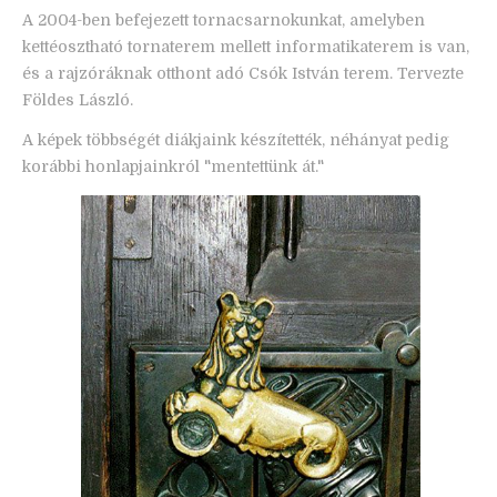
A 2004-ben befejezett tornacsarnokunkat, amelyben
kettéosztható tornaterem mellett informatikaterem is van,
és a rajzóráknak otthont adó Csók István terem. Tervezte
Földes László.
A képek többségét diákjaink készítették, néhányat pedig
korábbi honlapjainkról "mentettünk át."