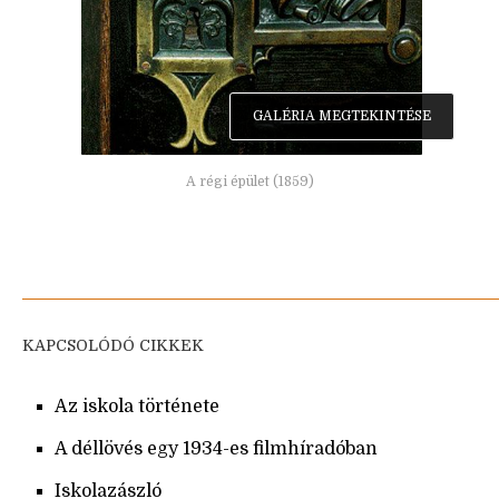
GALÉRIA MEGTEKINTÉSE
A régi épület (1859)
KAPCSOLÓDÓ CIKKEK
Az iskola története
A déllövés egy 1934-es filmhíradóban
Iskolazászló