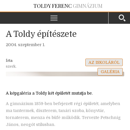
TOLDY FERENC
GIMNÁZIUM
A Toldy építészete
2004. szeptember 1.
Írta:
AZ ISKOLÁRÓL
szerk.
GALÉRIA
A képgaléria a Toldy két épületét mutatja be.
A gimnázium 1859-ben befejezett régi épületét, amelyben
ma tantermek, díszterem, tanári szoba, könyvtár,
tornaterem, menza és büfé működik. Tervezte Petschnig
János, neogót stílusban.