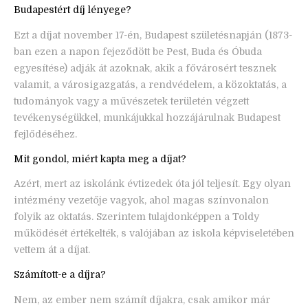
Budapestért díj lényege?
Ezt a díjat november 17-én, Budapest születésnapján (1873-
ban ezen a napon fejeződött be Pest, Buda és Óbuda
egyesítése) adják át azoknak, akik a fővárosért tesznek
valamit, a városigazgatás, a rendvédelem, a közoktatás, a
tudományok vagy a művészetek területén végzett
tevékenységükkel, munkájukkal hozzájárulnak Budapest
fejlődéséhez.
Mit gondol, miért kapta meg a díjat?
Azért, mert az iskolánk évtizedek óta jól teljesít. Egy olyan
intézmény vezetője vagyok, ahol magas színvonalon
folyik az oktatás. Szerintem tulajdonképpen a Toldy
működését értékelték, s valójában az iskola képviseletében
vettem át a díjat.
Számított-e a díjra?
Nem, az ember nem számít díjakra, csak amikor már