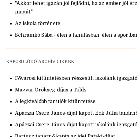
"Akkor lehet igazán jól fejlődni, ha az ember jól érz
magát."
Az iskola története
Schramkó Sába - élen a tanulásban, élen a sportba
KAPCSOLÓDÓ ARCHÍV CIKKEK
Fővárosi kitüntetésben részesült iskolánk igazgató
Magyar Örökség-díjas a Toldy
A legkiválóbb tanulók kitüntetése
Apáczai Csere János-díjat kapott Eck Júlia tanárn
Apáczai Csere János-díjat kapott iskolánk igazgató
Bartucz tanárnő kapta az idei Pataki-díjat