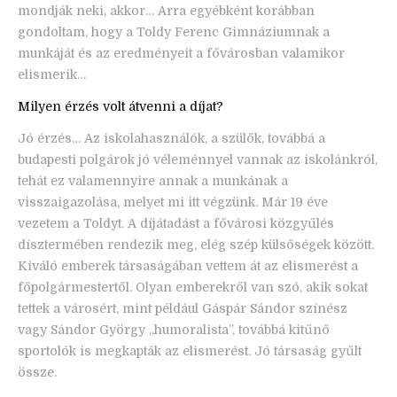
mondják neki, akkor… Arra egyébként korábban
gondoltam, hogy a Toldy Ferenc Gimnáziumnak a
munkáját és az eredményeit a fővárosban valamikor
elismerik…
Milyen érzés volt átvenni a díjat?
Jó érzés… Az iskolahasználók, a szülők, továbbá a
budapesti polgárok jó véleménnyel vannak az iskolánkról,
tehát ez valamennyire annak a munkának a
visszaigazolása, melyet mi itt végzünk. Már 19 éve
vezetem a Toldyt. A díjátadást a fővárosi közgyűlés
dísztermében rendezik meg, elég szép külsőségek között.
Kiváló emberek társaságában vettem át az elismerést a
főpolgármestertől. Olyan emberekről van szó, akik sokat
tettek a városért, mint például Gáspár Sándor színész
vagy Sándor György „humoralista”, továbbá kitűnő
sportolók is megkapták az elismerést. Jó társaság gyűlt
össze.