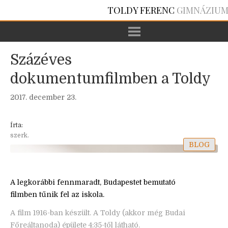
TOLDY FERENC
GIMNÁZIU
Százéves
dokumentumfilmben a Toldy
2017. december 23.
Írta:
szerk.
BLOG
A legkorábbi fennmaradt, Budapestet bemutató
filmben tűnik fel az iskola.
A film 1916-ban készült. A Toldy (akkor még Budai
Főreáltanoda) épülete 4:35-től látható.