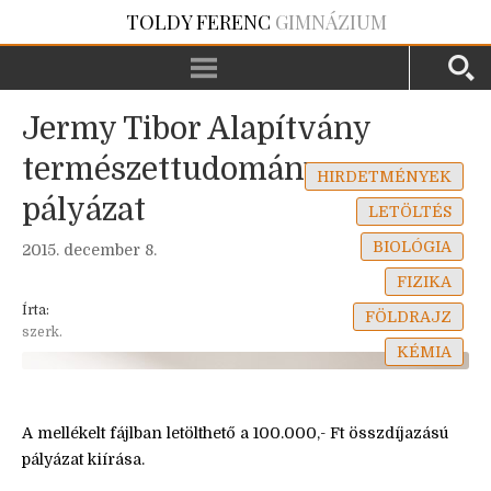
TOLDY FERENC
GIMNÁZIUM
Jermy Tibor Alapítvány
természettudományos
HIRDETMÉNYEK
pályázat
LETÖLTÉS
BIOLÓGIA
2015. december 8.
FIZIKA
Írta:
FÖLDRAJZ
szerk.
KÉMIA
A mellékelt fájlban letölthető a 100.000,- Ft összdíjazású
pályázat kiírása.