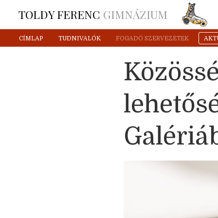
TOLDY FERENC
GIMNÁZIUM
CÍMLAP
TUDNIVALÓK
FOGADÓ SZERVEZETEK
AKT
Közöss
lehetős
Galériá