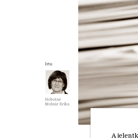
Írta:
Hobotné
Molnár Erika
A jelent