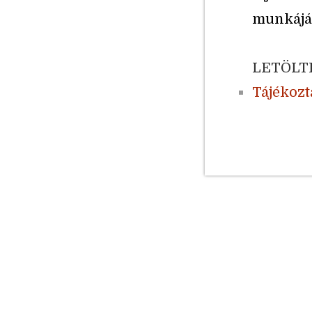
munkájá
LETÖLT
Tájékoz