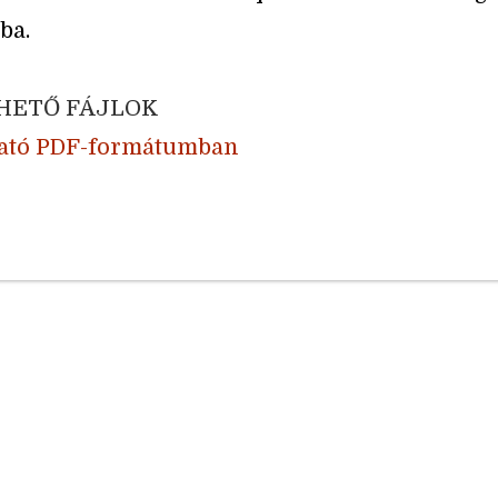
ba.
HETŐ FÁJLOK
tató PDF-formátumban