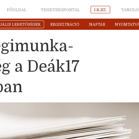
FŐOLDAL
TEHETSÉGPORTÁL
I.K.SZ.
TANULÓ
UÁLIS LEHETŐSÉGEK
REGISZTRÁCIÓ
NAPTÁR
NYOMTATV
égimunka-
ég a Deák17
ban