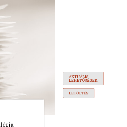
AKTUÁLIS
LEHETŐSÉGEK
LETÖLTÉS
léria