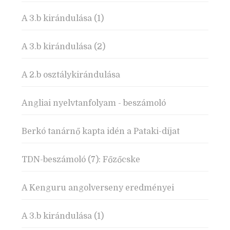
A 3.b kirándulása (1)
A 3.b kirándulása (2)
A 2.b osztálykirándulása
Angliai nyelvtanfolyam - beszámoló
Berkó tanárnő kapta idén a Pataki-díjat
TDN-beszámoló (7): Főzőcske
A Kenguru angolverseny eredményei
A 3.b kirándulása (1)