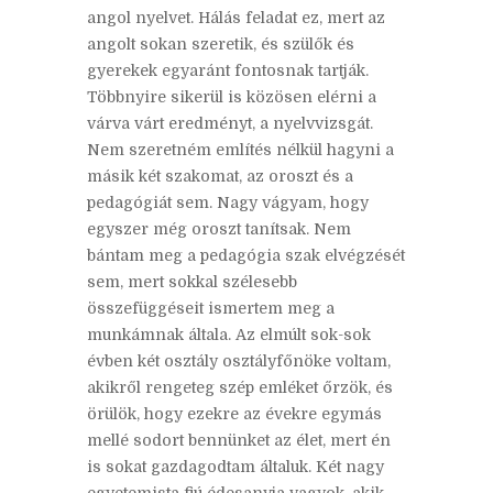
angol nyelvet. Hálás feladat ez, mert az
angolt sokan szeretik, és szülők és
gyerekek egyaránt fontosnak tartják.
Többnyire sikerül is közösen elérni a
várva várt eredményt, a nyelvvizsgát.
Nem szeretném említés nélkül hagyni a
másik két szakomat, az oroszt és a
pedagógiát sem. Nagy vágyam, hogy
egyszer még oroszt tanítsak. Nem
bántam meg a pedagógia szak elvégzését
sem, mert sokkal szélesebb
összefüggéseit ismertem meg a
munkámnak általa. Az elmúlt sok-sok
évben két osztály osztályfőnöke voltam,
akikről rengeteg szép emléket őrzök, és
örülök, hogy ezekre az évekre egymás
mellé sodort bennünket az élet, mert én
is sokat gazdagodtam általuk. Két nagy