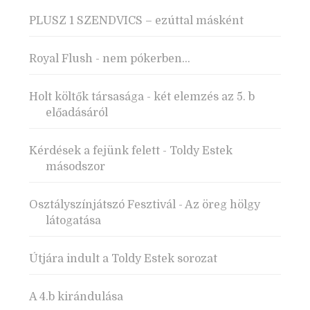
PLUSZ 1 SZENDVICS – ezúttal másként
Royal Flush - nem pókerben...
Holt költők társasága - két elemzés az 5. b
előadásáról
Kérdések a fejünk felett - Toldy Estek
másodszor
Osztályszínjátszó Fesztivál - Az öreg hölgy
látogatása
Útjára indult a Toldy Estek sorozat
A 4.b kirándulása