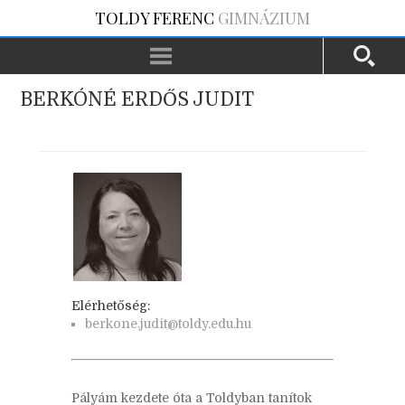
TOLDY FERENC
GIMNÁZIUM
BERKÓNÉ ERDŐS JUDIT
Elérhetőség:
berkone.judit@toldy.edu.hu
Pályám kezdete óta a Toldyban tanítok