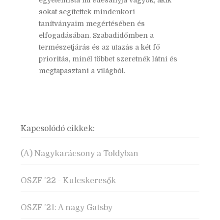
egyetemista fiú édesanyja vagyok, akik
sokat segítettek mindenkori
tanítványaim megértésében és
elfogadásában. Szabadidőmben a
természetjárás és az utazás a két fő
prioritás, minél többet szeretnék látni és
megtapasztani a világból.
Kapcsolódó cikkek:
(A) Nagykarácsony a Toldyban
OSZF '22 - Kulcskeresők
OSZF '21: A nagy Gatsby