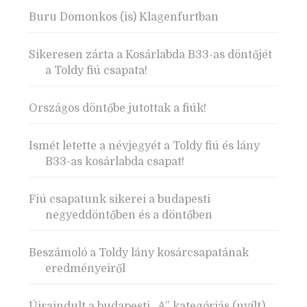
Buru Domonkos (is) Klagenfurtban
Sikeresen zárta a Kosárlabda B33-as döntőjét
a Toldy fiú csapata!
Országos döntőbe jutottak a fiúk!
Ismét letette a névjegyét a Toldy fiú és lány
B33-as kosárlabda csapat!
Fiú csapatunk sikerei a budapesti
negyeddöntőben és a döntőben
Beszámoló a Toldy lány kosárcsapatának
eredményeiről
Újraindult a budapesti „A” kategóriás (nyílt)