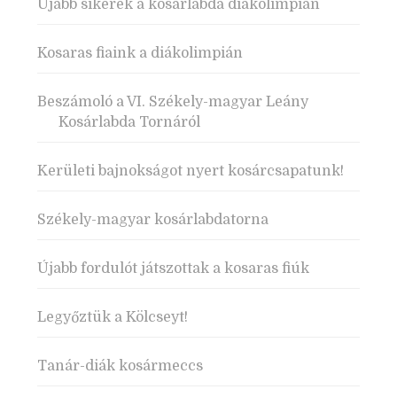
Újabb sikerek a kosárlabda diákolimpián
Kosaras fiaink a diákolimpián
Beszámoló a VI. Székely-magyar Leány
Kosárlabda Tornáról
Kerületi bajnokságot nyert kosárcsapatunk!
Székely-magyar kosárlabdatorna
Újabb fordulót játszottak a kosaras fiúk
Legyőztük a Kölcseyt!
Tanár-diák kosármeccs