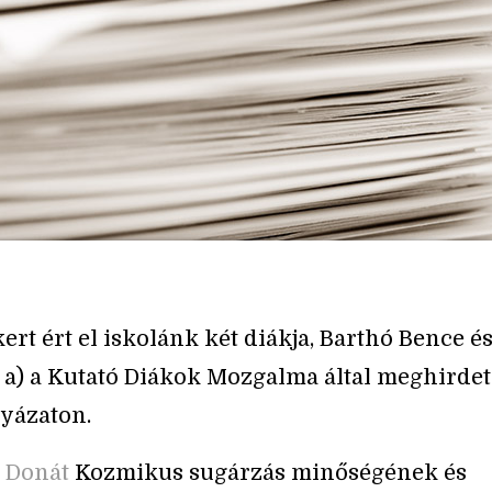
ert ért el iskolánk két diákja, Barthó Bence é
. a) a Kutató Diákok Mozgalma által meghirdet
yázaton.
s Donát
Kozmikus sugárzás minőségének és