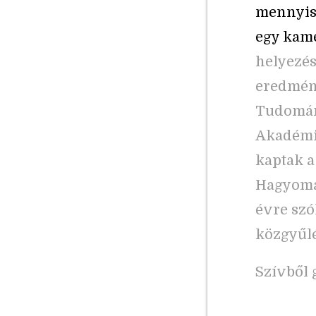
mennyis
egy kame
helyezés
eredmény
Tudomán
Akadémia
kaptak a
Hagyomá
évre szó
közgyűlé
Szívből 