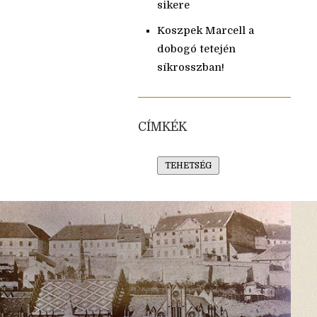
sikere
Koszpek Marcell a
dobogó tetején
síkrosszban!
CÍMKÉK
TEHETSÉG