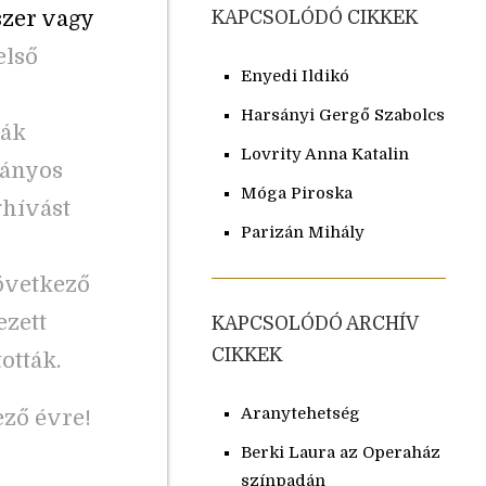
zer vagy
KAPCSOLÓDÓ CIKKEK
első
Enyedi Ildikó
Harsányi Gergő Szabolcs
iák
Lovrity Anna Katalin
mányos
Móga Piroska
ghívást
Parizán Mihály
övetkező
ezett
KAPCSOLÓDÓ ARCHÍV
CIKKEK
ották.
Aranytehetség
ező évre!
Berki Laura az Operaház
színpadán