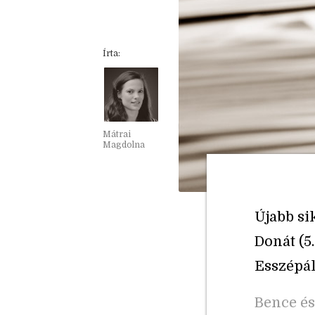
Írta:
Mátrai
Magdolna
Újabb sik
Donát (5
Esszépál
Bence é