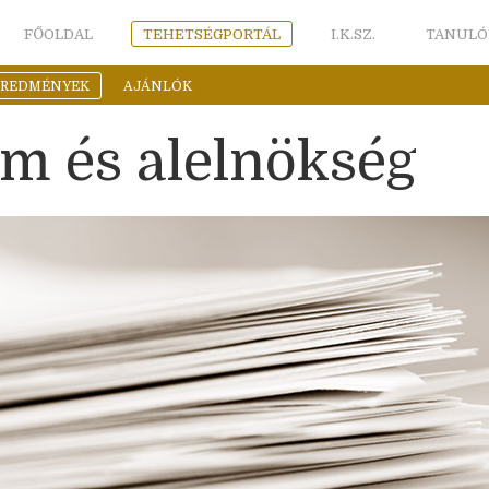
FŐOLDAL
TEHETSÉGPORTÁL
I.K.SZ.
TANULÓ
EREDMÉNYEK
AJÁNLÓK
m és alelnökség