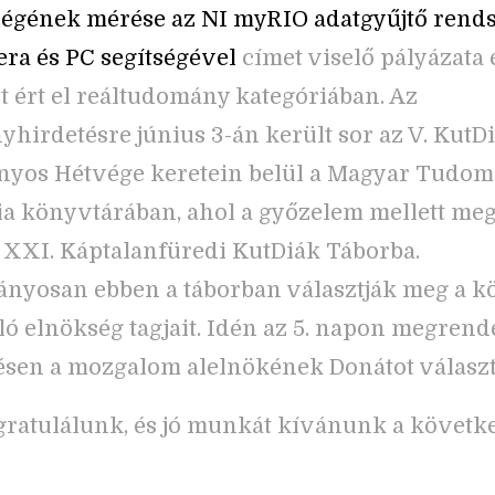
égének mérése az NI myRIO adatgyűjtő rends
ra és PC segítségével
címet viselő pályázata 
t ért el reáltudomány kategóriában. Az
hirdetésre június 3-án került sor az V. KutD
yos Hétvége keretein belül a Magyar Tudo
 könyvtárában, ahol a győzelem mellett me
 XXI. Káptalanfüredi KutDiák Táborba.
nyosan ebben a táborban választják meg a k
ló elnökség tagjait. Idén az 5. napon megrend
sen a mozgalom alelnökének Donátot választ
gratulálunk, és jó munkát kívánunk a követk