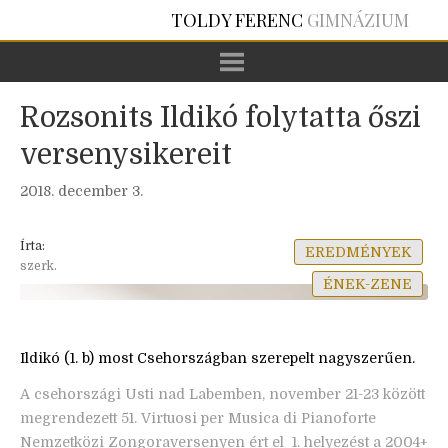
TOLDY FERENC
GIMNÁZIUM
Rozsonits Ildikó folytatta őszi
versenysikereit
2018. december 3.
Írta:
EREDMÉNYEK
szerk.
ÉNEK-ZENE
Ildikó (1. b) most Csehországban szerepelt nagyszerűen.
A csehországi Usti nad Labemben, november 21-23 között
megrendezett 51. Virtuosi per Musica di Pianoforte
Nemzetközi Zongoraversenyen ért el 1. helyezést a 2004+