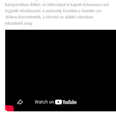
kategóriában Ildikó, és különdíjat is kapott Schumann-mű
legjobb előadásáért. A második fordulót a Youtube-on
élőben közvetítették, a felvétel az alábbi videóban
tekinthető meg.