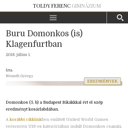
TOLDY FERENC
GIMNÁZIUM
Buru Domonkos (is)
Klagenfurtban
2018. július 1.
Írta:
Németh György
EREDMÉNYEK
Domonkos (5. b) a Budapest Bikákkkal ért el szép
eredményt kosárlabdában.
A
korábbi cikkünk
ben említett United World Games
versenyen U19-es kategóriában indult Domonkos csapata,