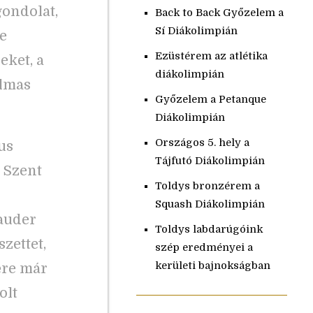
gondolat,
Back to Back Győzelem a
Sí Diákolimpián
e
Ezüstérem az atlétika
ket, a
diákolimpián
almas
Győzelem a Petanque
Diákolimpián
Országos 5. hely a
us
Tájfutó Diákolimpián
 Szent
Toldys bronzérem a
Squash Diákolimpián
Lauder
Toldys labdarúgóink
zettet,
szép eredményei a
kerületi bajnokságban
ére már
olt