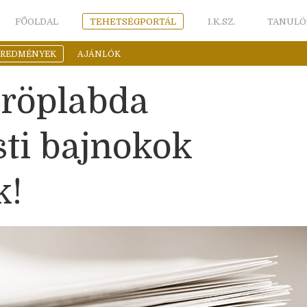
FŐOLDAL
TEHETSÉGPORTÁL
I.K.SZ.
TANULÓ
EREDMÉNYEK
AJÁNLÓK
röplabda
ti bajnokok
k!