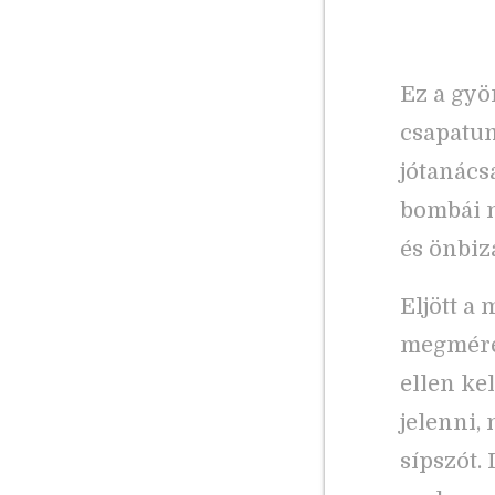
Ez a gyö
csapatun
jótanácsa
bombái m
és önbiz
Eljött a 
megméret
ellen ke
jelenni,
sípszót.