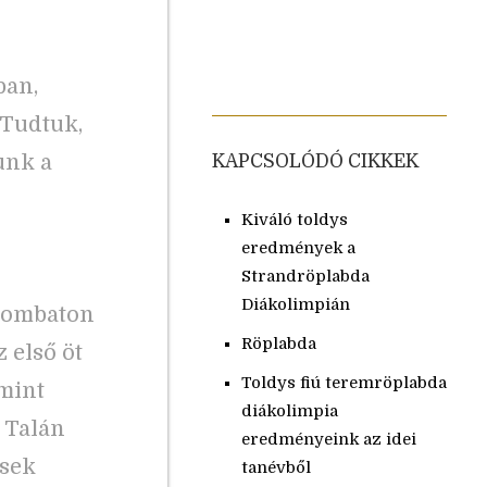
ban,
 Tudtuk,
unk a
KAPCSOLÓDÓ CIKKEK
Kiváló toldys
eredmények a
Strandröplabda
Diákolimpián
zombaton
Röplabda
 első öt
Toldys fiú teremröplabda
mint
diákolimpia
. Talán
eredményeink az idei
sek
tanévből