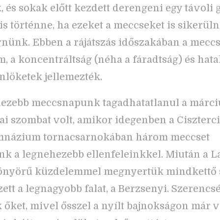
 és sokak előtt kezdett derengeni egy távoli 
is történne, ha ezeket a meccseket is sikerüln
ünk. Ebben a rájátszás időszakában a meccse
, a koncentráltság (néha a fáradtság) és hat
nlöketek jellemezték.
hezebb meccsnapunk tagadhatatlanul a márci
i szombat volt, amikor idegenben a Ciszterci
mnázium tornacsarnokában három meccset
unk a legnehezebb ellenfeleinkkel. Miután a 
önyörű küzdelemmel megnyertük mindkettő s
ett a legnagyobb falat, a Berzsenyi. Szerencs
 őket, mivel ősszel a nyílt bajnokságon már v