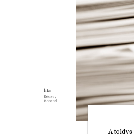
Írta:
Réczey
Botond
A toldys