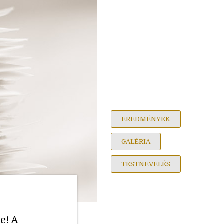
EREDMÉNYEK
GALÉRIA
TESTNEVELÉS
e! A