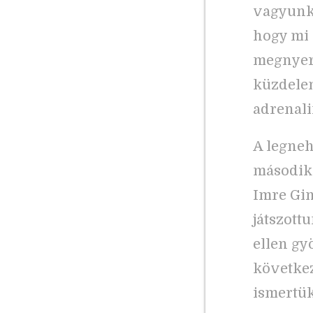
vagyunk,
hogy mi 
megnyern
küzdelem
adrenali
A legne
másodika
Imre Gi
játszott
ellen gy
következ
ismertük