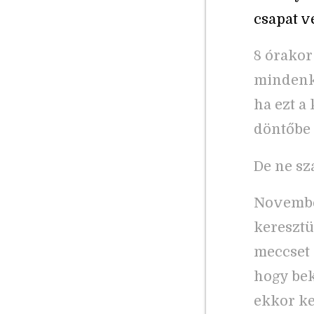
csapat v
8 órakor
mindenki
ha ezt a
döntőbe 
De ne sz
Novembe
keresztül
meccset 
hogy bek
ekkor k