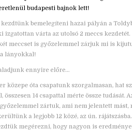
eretlenül budapesti bajnok lett!
 kezdtünk bemelegíteni hazai pályán a Toldy
 izgatottan várta az utolsó 2 meccs kezdetét.
 két meccset is győzelemmel zárjuk mi is kijut
a lányokkal!
aladjunk ennyire előre…
r közepe óta csapatunk szorgalmasan, hat s
, összesen 14 csapattal mérte össze tudását. Az
győzelemmel zártuk, ami nem jelentett mást, 
erültünk a legjobb 12 közé, az ún. rájátszásba
ezdtük megérezni, hogy nagyon is eredménye