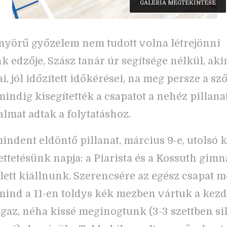
GALÉRIA MEGTEKINTÉSE
nyörű győzelem nem tudott volna létrejönni
k edzője, Szász tanár úr segítsége nélkül, ak
i, jól időzített időkérései, na meg persze a sz
indig kisegítették a csapatot a nehéz pillana
almat adtak a folytatáshoz.
mindent eldöntő pillanat, március 9-e, utolsó k
tetésünk napja: a Piarista és a Kossuth gim
llett kiállnunk. Szerencsére az egész csapat m
 mind a 11-en toldys kék mezben vártuk a kez
 Igaz, néha kissé meginogtunk (3-3 szettben si