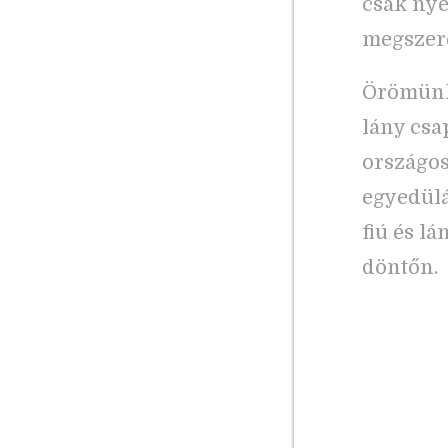
csak nye
megszere
Örömünke
lány csa
országos
egyedülá
fiú és l
döntőn.