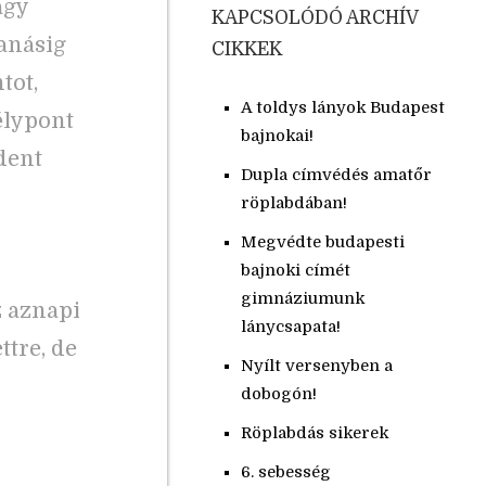
agy
KAPCSOLÓDÓ ARCHÍV
tanásig
CIKKEK
tot,
A toldys lányok Budapest
élypont
bajnokai!
dent
Dupla címvédés amatőr
röplabdában!
Megvédte budapesti
bajnoki címét
gimnáziumunk
z aznapi
lánycsapata!
ttre, de
Nyílt versenyben a
dobogón!
Röplabdás sikerek
6. sebesség