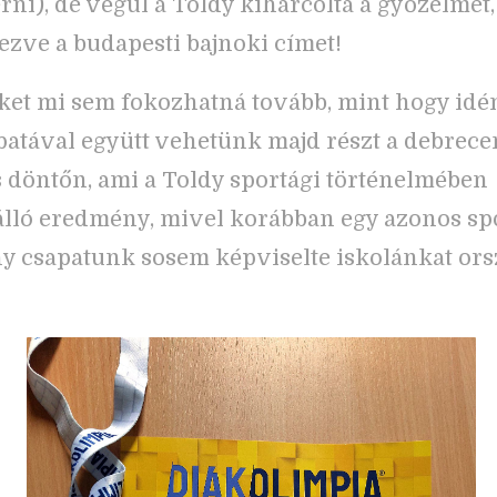
rni), de végül a Toldy kiharcolta a győzelmet,
zve a budapesti bajnoki címet!
t mi sem fokozhatná tovább, mint hogy idén
patával együtt vehetünk majd részt a debrece
 döntőn, ami a Toldy sportági történelmében
lló eredmény, mivel korábban egy azonos sp
ány csapatunk sosem képviselte iskolánkat or