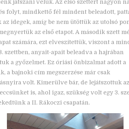
énk játszani velük. Az első szettért nagyon n
s folyt, mindkettő fél mindent beleadott, pat
k az idegek, amíg be nem ütöttük az utolsó pon
megnyertük az első etapot. A második szett m
sapat számára, ezt elveszítettük, viszont a min
3. szettben, anyait-apait beleadva a hajrában
tuk a győzelmet. Ez óriási önbizalmat adott a
k, a bajnoki cím megszerzése már csak
ásnyira volt. Kimerülve bár, de lejátszottuk a
ccsünket is, ahol igaz, szükség volt egy 3. sze
ekedtünk a II. Rákoczi csapatán.